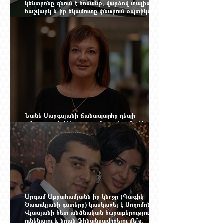
կենտրոնը գնում է հոսանք, վարձով տալիս
հաշվարկ և իր եկամուտը փնտրում օպտիկական
մալուխի մյուս ծայրում. ինչ է իրենից
ներկայացնում Firebird AI-ն
Նանե Սարգսյանի ճանապարհը դեպի
«Հայաստան-Սփյուռք» ամսագրի ամերիկյան
էջը
Արգամ Աբրահամյանն իր կնոջը (Գագիկ
Ծառուկյանի դստերը) կասկածել է Սողոմոն
Վլասյանի հետ անձնական հարաբերություններ
ունենալու և նրան ֆինանսավորելու մե՞ջ.