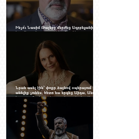
Ինչո՞ւ Նասիմ Թալեբը մերժեց Ադրբեջանի
հրավերքը և պաշտպանեց Ռուբեն
Վարդանյանին
Նրան ասել էին՝ փոքր ձայնով օպերայում
անելիք չունես, հետո նա երգեց Աիդա, Անուշ,
Իզոլդա, Տոսկա ու Կատյա Կաբանովա. Արաքս
Մանսուրյանը 80 տարեկան է