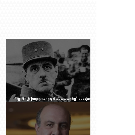
Դը Գոլի խորդուբորդ ճանապարհը՝ սկսված
մեղադրյալի աթոռից և մեկ սխալ գրված
տառից