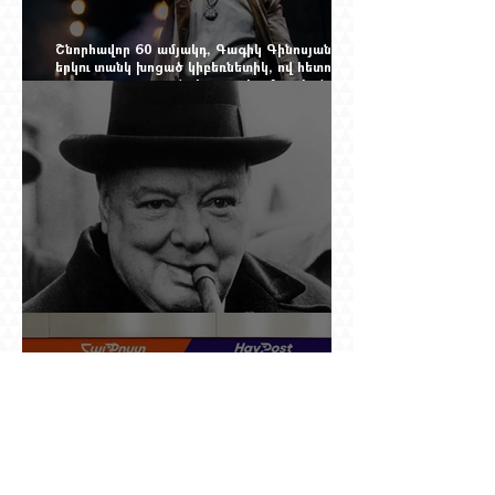
Շնորհավոր 60 ամյակդ, Գագիկ Գինոսյան,
երկու տանկ խոցած կիբեռնետիկ, ով հետո
գյուղ առ գյուղ գրանցեց տարեց մարդկանց
պարերը
Չերչիլն ու հայերը
Ինչո՞ւ պետական «Հայփոստը» չի