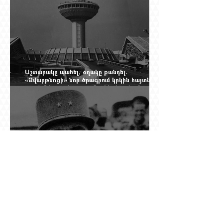
Աշտարակը պահել, օղակը քանդել.
«Զվարթնոցի» նոր ծրագրում կրկին հայտնվել է
տասնմեկ տարի առաջ մերժված լուծումը:
Yerevan Online Mag.-ի մեծ ռեպորտաժը
Դը Գոլի խորդուբորդ ճանապարհը՝ սկսված
մեղադրյալի աթոռից և մեկ սխալ գրված
տառից