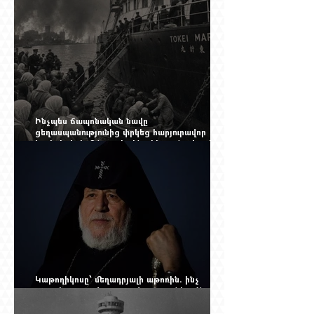
խորանալ հայ-ռուսական ճգնաժամը
Ինչպես ճապոնական նավը
ցեղասպանությունից փրկեց հարյուրավոր
հայերի, իսկ մենք չգիտենք հերոս նավապետի
անունը՝ Սաձո Հիբիի
Կաթողիկոսը՝ մեղադրյալի աթոռին. ինչ
սպասել այսօրվա դատավարությունից: Yerevan
Online Mag.-ի մեծ ռեպորտաժը