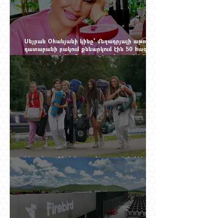
Սեյրան Օհանյանի կինը՝ մեղադրյալի աթոռին.
դատարանի բակում քննարկում էին 50 հազար
դոլարանոց «Հերմես» պայուսակը, դահլիճում՝
625 միլիոն 470 հազար դրամի երկու գործարք
Ինչու է ռուսների հոսքը Հայաստան կրկին
ակտիվացել