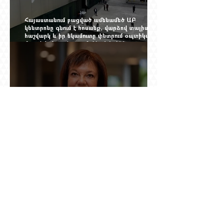
Հայաստանում բացված ամենամեծ ԱԲ
կենտրոնը գնում է հոսանք, վարձով տալիս
հաշվարկ և իր եկամուտը փնտրում օպտիկական
մալուխի մյուս ծայրում. ինչ է իրենից
ներկայացնում Firebird AI-ն
Նանե Սարգսյանի ճանապարհը դեպի
«Հայաստան-Սփյուռք» ամսագրի ամերիկյան
էջը
Արգամ Աբրահամյանն իր կնոջը (Գագիկ