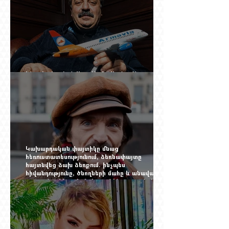
Ինչպես կործանվեց «Արմավիան». Yerevan
Online Mag.-ի մեծ ռեպորտաժը
Կախարդական փայտիկը մնաց
հեռուստատեսությունում, ձեռնափայտը
հայտնվեց ձախ ձեռքում. ինչպես
հիվանդությունը, ծնողների մահը և անավարտ
թատրոնը Հմայակ Հակոբյանին դուրս բերեցին
կադրից