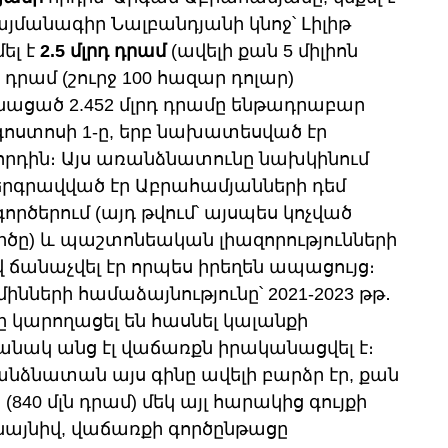
անագիր Նալբանդյանի կնոջ՝ Լիլիթ 
լ է 
2.5 մլրդ դրամ
 (ավելի քան 5 միլիոն 
ն դրամ (շուրջ 100 հազար դոլար) 
ացած 2.452 մլրդ դրամը ենթադրաբար 
 օգոստոսի 1-ը, երբ նախատեսված էր 
րդին։ Այս առանձնատունը նախկինում 
երգրավված էր Աբրահամյանների դեմ 
րծերում (այդ թվում՝ այսպես կոչված 
րծը) և պաշտոնեական լիազորությունների 
անաչվել էր որպես իրեղեն ապացույց։ 
երի համաձայնությունը՝ 2021-2023 թթ․ 
 կարողացել են հասնել կալանքի 
անակ անց էլ վաճառքն իրականացվել է։ 
նձնատան այս գինը ավելի բարձր էր, քան 
840 մլն դրամ) մեկ այլ հարակից գույքի 
նայնիվ, վաճառքի գործընթացը 