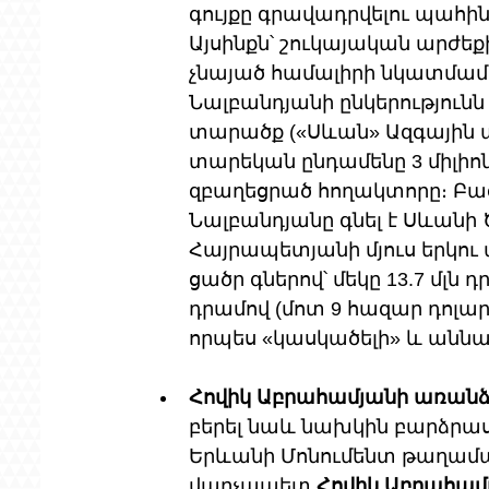
գույքը գրավադրվելու պահին 
Այսինքն՝ շուկայական արժեքի
չնայած համալիրի նկատմամբ
Նալբանդյանի ընկերությունն
տարածք («Սևան» Ազգային պ
տարեկան ընդամենը 3 միլիոն
զբաղեցրած հողակտորը։ Բացի
Նալբանդյանը գնել է Սևանի 
Հայրապետյանի մյուս երկու
ցածր գներով՝ մեկը 13.7 մլն դ
դրամով (մոտ 9 հազար դոլար
որպես «կասկածելի» և ան
Հովիկ Աբրահամյանի առան
բերել նաև նախկին բարձրա
Երևանի Մոնումենտ թաղամաս
վարչապետ 
Հովիկ Աբրահամ