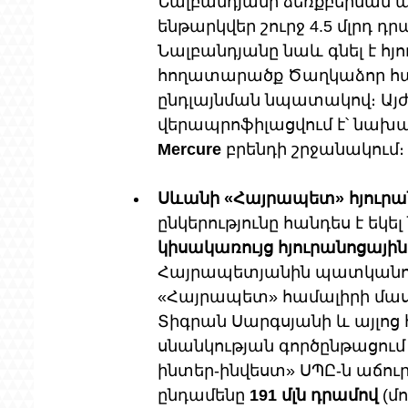
Նալբանդյանի ձեռքբերման 
ենթարկվեր շուրջ 4.5 մլրդ դր
Նալբանդյանը նաև գնել է հյ
հողատարածք Ծաղկաձոր համա
ընդլայնման նպատակով։ Այժմ
վերապրոֆիլացվում է՝ նախա
Mercure
 բրենդի շրջանակում։
Սևանի «Հայրապետ» հյուրա
ընկերությունը հանդես է եկել
կիսակառույց հյուրանոցայի
Հայրապետյանին պատկանող
«Հայրապետ» համալիրի մաս
Տիգրան Սարգսյանի և այլոց
սնանկության գործընթացում
ինտեր-ինվեստ» ՍՊԸ-ն աճուր
ընդամենը 
191 մլն դրամով
 (մ