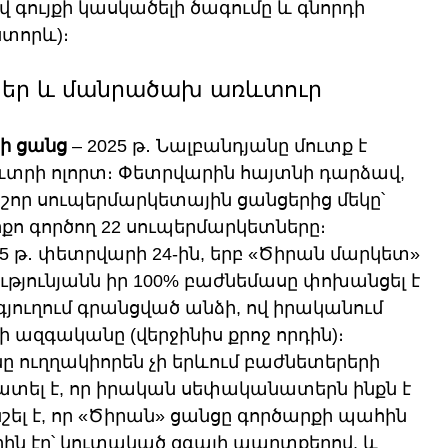
 գույքի կասկածելի ծագումը և գնորդի 
տորև)։
ցեր և մանրածախ առևտուր
ի ցանց
 – 2025 թ․ Նալբանդյանը մուտք է 
տրի ոլորտ։ Փետրվարին հայտնի դարձավ, 
շոր սուպերմարկետային ցանցերից մեկը՝ 
ո գործող 22 սուպերմարկետները։ 
5 թ․ փետրվարի 24-ին, երբ «Ծիրան մարկետ» 
թյունյանն իր 100% բաժնեմասը փոխանցել է 
գյուղում գրանցված անձի, ով իրականում 
 ազգականը (վերջինիս քրոջ որդին)։ 
 ուղղակիորեն չի երևում բաժնետերերի 
տել է, որ իրական սեփականատերն ինքն է 
շել է, որ «Ծիրան» ցանցը գործարքի պահին 
ն էր՝ կուտակած զգալի պարտքերով, և 