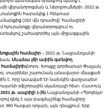
պահին պետական ծրագրով պետք է 
ամի վերանորոգման և ներդրումների։ 2022 թ․ 
ուրանոցին հարակից 1 հեկտար 
յնքից (162 մլն դրամով)՝ համալիրի 
 հյուրանոցը վերանորոգվում ու 
տեսելով շահագործել այն միջազգային 
նոցային համալիր
 – 2021 թ․ Նալբանդյանի 
 նաև 
Սևանա լճի ափին գտնվող 
ն համալիրի
գնորդ։ Խոսքը գործարար Փայլակ 
, տարիներ շարունակ անավարտ մնացած 
ին է, որը կապված էր նախկին վարչապետ 
 հայտնի օֆշորային սկանդալի հետ։ Հատուկ 
 
2021 թ․ ապրիլի 1-ին
 Նալբանդյանի «Պրոյեկտ 
դով գնել է այս բազմաշենք համալիրը 
ոտ 360 հազար դոլար), այն դեպքում, երբ 