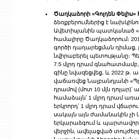
Ծաղկաձորի «Գոլդեն Փելիս» 
ձեռքբերումներից է նախկին
Ավետիսյանին պատկանած «Գո
համալիրը Ծաղկաձորում։ 201
գործի դադարեցման դիմաց, 
նվիրաբերել պետությանը։ Պ
7.5 մլրդ դրամ գնահատմամբ,
գինը նվազեցվեց, և 2022 թ․ 
վաճառվեց Նալբանդյանի «Պրո
դրամով (մոտ 10 մլն դոլար)
համաձայն՝ 1 մլրդ դրամ առաջ
երկրորդ՝ 1 մլրդ դրամ վճարու
սակայն այն ժամանակին չի կ
երկարաձգում և պարտավորվել
վերջին, ավելացված տույժերը։