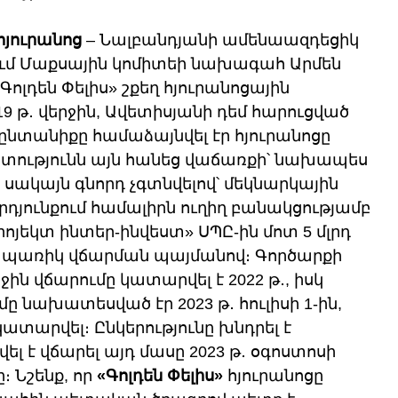
հյուրանոց
 – Նալբանդյանի ամենաազդեցիկ 
ում Մաքսային կոմիտեի նախագահ Արմեն 
լդեն Փելիս» շքեղ հյուրանոցային 
9 թ․ վերջին, Ավետիսյանի դեմ հարուցված 
ընտանիքը համաձայնվել էր հյուրանոցը 
ետությունն այն հանեց վաճառքի՝ նախապես 
 սակայն գնորդ չգտնվելով՝ մեկնարկային 
արդյունքում համալիրն ուղիղ բանակցությամբ 
յեկտ ինտեր-ինվեստ» ՍՊԸ-ին մոտ 5 մլրդ 
՝ ապառիկ վճարման պայմանով։ Գործարքի 
ին վճարումը կատարվել է 2022 թ․, իսկ 
մը նախատեսված էր 2023 թ․ հուլիսի 1-ին, 
ատարվել։ Ընկերությունը խնդրել է 
 է վճարել այդ մասը 2023 թ․ օգոստոսի 
 Նշենք, որ 
«Գոլդեն Փելիս»
 հյուրանոցը 