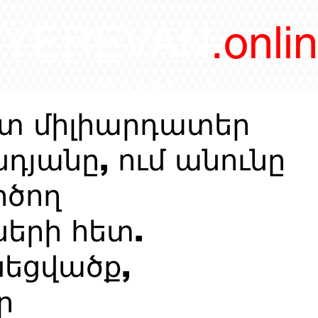
/YEREVAN
.onli
magazine
յտ միլիարդատեր
դյանը, ում անունը
րծող
ների հետ.
նեցվածք,
ր