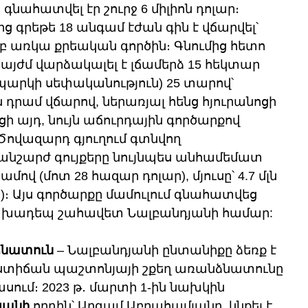
գնահատվել էր շուրջ 6 միլիոն դոլար։ 
ց գրեթե 18 անգամ էժան գին է վճարվել՝ 
 առկա քրեական գործին։ Գնումից հետո 
 այժմ վարձակալել է լճամերձ 15 հեկտար 
արկի սեփականություն) 25 տարով՝ 
 դրամ վճարով, ներառյալ հենց հյուրանոցի 
 այդ, նույն աճուրդային գործարքով 
Ծովազարդ գյուղում գտնվող 
 անշարժ գույքերը նույնպես անհամեմատ 
րամով (մոտ 28 հազար դոլար), մյուսը՝ 4.7 մլն 
)։ Այս գործարքը մամուլում գնահատվեց 
նախադեպ շահավետ Նալբանդյանի համար:
ձնատուն
 – Նալբանդյանի ընտանիքը ձեռք է 
ստիճան պաշտոնյայի շքեղ առանձնատունը 
ում։ 2023 թ․ մարտի 1-ին նախկին 
յանի
 որդին՝ Արգամ Աբրահամյանը, կնքել է 