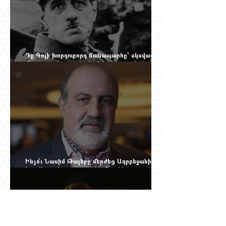
Դը Գոլի խորդուբորդ ճանապարհը՝ սկսված
մեղադրյալի աթոռից և մեկ սխալ գրված
տառից
Ինչո՞ւ Նասիմ Թալեբը մերժեց Ադրբեջանի
հրավերքը և պաշտպանեց Ռուբեն
Վարդանյանին