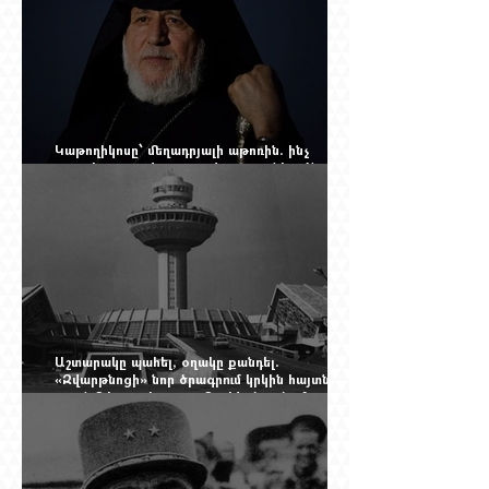
Կաթողիկոսը՝ մեղադրյալի աթոռին. ինչ
սպասել այսօրվա դատավարությունից: Yerevan
Online Mag.-ի մեծ ռեպորտաժը
Աշտարակը պահել, օղակը քանդել.
«Զվարթնոցի» նոր ծրագրում կրկին հայտնվել է
տասնմեկ տարի առաջ մերժված լուծումը:
Yerevan Online Mag.-ի մեծ ռեպորտաժը