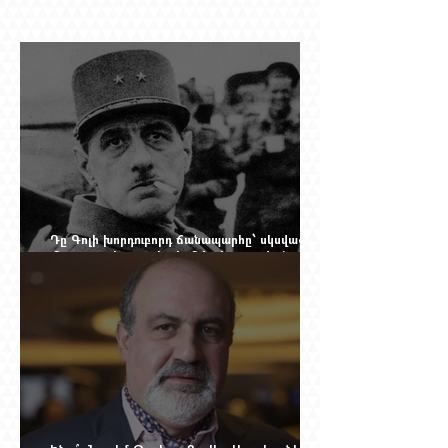
Դը Գոլի խորդուբորդ ճանապարհը՝ սկսված
մեղադրյալի աթոռից և մեկ սխալ գրված
տառից