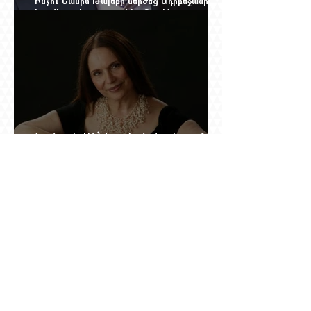
Ինչո՞ւ Նասիմ Թալեբը մերժեց Ադրբեջանի
հրավերքը և պաշտպանեց Ռուբեն
Վարդանյանին
Նրան ասել էին՝ փոքր ձայնով օպերայում
անելիք չունես, հետո նա երգեց Աիդա, Անուշ,
Իզոլդա, Տոսկա ու Կատյա Կաբանովա. Արաքս
Մանսուրյանը 80 տարեկան է
Շնորհավոր 60 ամյակդ, Գագիկ Գինոսյան,
երկու տանկ խոցած կիբեռնետիկ, ով հետո
գյուղ առ գյուղ գրանցեց տարեց մարդկանց