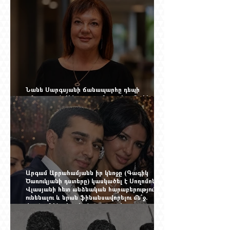
Նանե Սարգսյանի ճանապարհը դեպի
«Հայաստան-Սփյուռք» ամսագրի ամերիկյան
էջը
Արգամ Աբրահամյանն իր կնոջը (Գագիկ
Ծառուկյանի դստերը) կասկածել է Սողոմոն
Վլասյանի հետ անձնական հարաբերություններ
ունենալու և նրան ֆինանսավորելու մե՞ջ.
փորձում ենք հասկանալ այսօրվա
խառնիճաղանճ լրահոսը