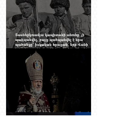
Տասներկուամյա կապիտանի անունը չի
պահպանվել, բայց պահպանվել է նրա
պահանջը՝ իսկական հրացան, երբ Վանի
իշխանությունն արդեն հաշվում էր վերջին
պաշարները
Ինչպես Գարեգին Բ-ի գործը թողնվեց դեռ
չընտրված դատավորի հույսին