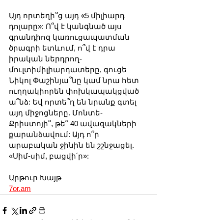
Այդ որտեղի՞ց այդ «5 միլիարդ 
դոլարը»: Ո՞վ է կանգնած այս 
գրանդիոզ կառուցապատման 
ծրագրի ետևում, ո՞վ է դրա 
իրական ներդրող-
մուլտիմիլիարդատերը, գուցե 
Նիկոլ Փաշինյա՞նը կամ նրա հետ 
ուղղակիորեն փոխկապակցված 
ա՞նձ: Եվ որտե՞ղ են նրանք գտել 
այդ միջոցները. Մոնտե-
Քրիստոյի՞, թե՞ 40 ավազակների 
քարանձավում: Այդ ո՞ր 
արաբական ջինին են շշնջացել. 
«Սիմ-սիմ, բացվի՛ր»:
Արթուր Խայթ
7or.am