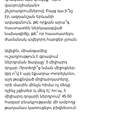
վասյուկիական» 
շեշտադրումներով: Բայց դա ի՞նչ 
էր, ազդանշան Երևանի 
ավագանուն, թե որքան արա՞գ 
հաստատեն ներկայացված 
նախագիծը, թե՞ որ հաստատելու 
ժամանակ ավելորդ հարցեր չտան:
Ավելին, միանգամից 
ուշադրություն է գրավում 
ներդրման ծավալը՝ 5 միլիարդ 
դոլար: Որտեղի՞ց նման միջոցներ: 
Այդ ո՞վ է այդ էքստրա-«Կորեյկոն», 
այդ թաքնված միլիարդատերը, 
որի մասին մինչև հիմա ոչ մեկը 
ոչինչ չգիտեր և մեկ էլ՝ հո՛պ, 5 
միլիարդ դոլարի ներդրում՝ 45-50 
հազար բնակչությամբ մի ամբողջ 
թաղամաս կառուցելու բիզնեսում: