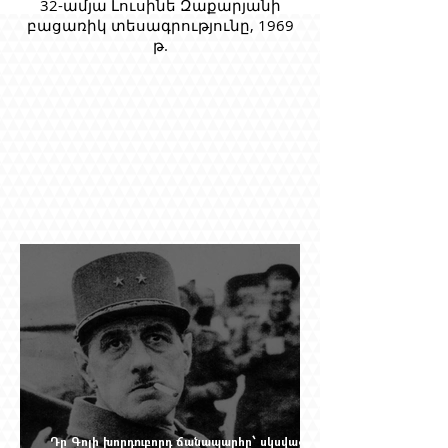
32-ամյա Լուսինե Զաքարյանի
բացառիկ տեսագրությունը, 1969
թ.
Դը Գոլի խորդուբորդ ճանապարհը՝ սկսված