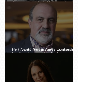
մեղադրյալի աթոռից և մեկ սխալ գրված
տառից
Ինչո՞ւ Նասիմ Թալեբը մերժեց Ադրբեջանի
հրավերքը և պաշտպանեց Ռուբեն
Վարդանյանին
Նրան ասել էին՝ փոքր ձայնով օպերայում
անելիք չունես, հետո նա երգեց Աիդա, Անուշ,
Իզոլդա, Տոսկա ու Կատյա Կաբանովա. Արաքս
Մանսուրյանը 80 տարեկան է