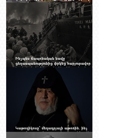
գալու մտադրության վրա. որքան կարող է
խորանալ հայ-ռուսական ճգնաժամը
Ինչպես ճապոնական նավը
ցեղասպանությունից փրկեց հարյուրավոր
հայերի, իսկ մենք չգիտենք հերոս նավապետի
անունը՝ Սաձո Հիբիի
Կաթողիկոսը՝ մեղադրյալի աթոռին. ինչ
սպասել այսօրվա դատավարությունից: Yerevan
Online Mag.-ի մեծ ռեպորտաժը