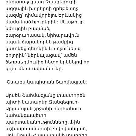
ընդառաջ գնաց Զանգեզուրի 
ազգային խորհրդի գրեթե ողջ 
կազմը` դիմավորելու Երևանից 
ժամանած հյուրերին։ Սևաթույր 
նժույգին բազմած, 
բարձրահասակ, նիհարավուն 
սպան ճարպկորեն թամբից 
ցատկեց գետնին և ողջունելով 
բոլորին` ներկայացավ` ամեն 
ձեռքսեղմումից հետո կրկնելով իր 
կոչումն ու ազգանունը.
-Շտաբս-կապիտան Շահմազյան։
Արսեն Շահմազյանը փաստորեն 
պիտի կատարեր Զանգեզուր-
Արցախյան շրջանի ընդհանուր 
նահանգապետի 
պարտականությունները։ 1-ին 
աշխարհամարտի բովով անցած, 
Արևմտյան Հայաստանի տարբեր 