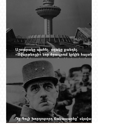
Աշտարակը պահել, օղակը քանդել.
«Զվարթնոցի» նոր ծրագրում կրկին հայտնվել է
տասնմեկ տարի առաջ մերժված լուծումը:
Yerevan Online Mag.-ի մեծ ռեպորտաժը
Դը Գոլի խորդուբորդ ճանապարհը՝ սկսված
մեղադրյալի աթոռից և մեկ սխալ գրված
տառից