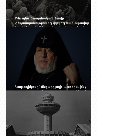
Ինչպես ճապոնական նավը
ցեղասպանությունից փրկեց հարյուրավոր
հայերի, իսկ մենք չգիտենք հերոս նավապետի
անունը՝ Սաձո Հիբիի
Կաթողիկոսը՝ մեղադրյալի աթոռին. ինչ
սպասել այսօրվա դատավարությունից: Yerevan
Online Mag.-ի մեծ ռեպորտաժը