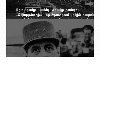
Աշտարակը պահել, օղակը քանդել.
«Զվարթնոցի» նոր ծրագրում կրկին հայտնվել է
տասնմեկ տարի առաջ մերժված լուծումը:
Yerevan Online Mag.-ի մեծ ռեպորտաժը
Դը Գոլի խորդուբորդ ճանապարհը՝ սկսված
մեղադրյալի աթոռից և մեկ սխալ գրված
տառից