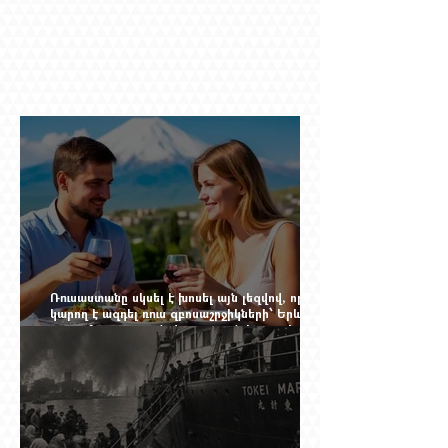
Ռուսաստանը սկսել է խոսել այն լեզվով, որը
կարող է ազդել ռուս զբոսաշրջիկների՝ Երևան
գալու մտադրության վրա. որքան կարող է
խորանալ հայ-ռուսական ճգնաժամը