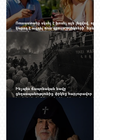
Ռուսաստանը սկսել է խոսել այն լեզվով, որը
կարող է ազդել ռուս զբոսաշրջիկների՝ Երևան
գալու մտադրության վրա. որքան կարող է
խորանալ հայ-ռուսական ճգնաժամը
Ինչպես ճապոնական նավը
ցեղասպանությունից փրկեց հարյուրավոր
հայերի, իսկ մենք չգիտենք հերոս նավապետի
անունը՝ Սաձո Հիբիի