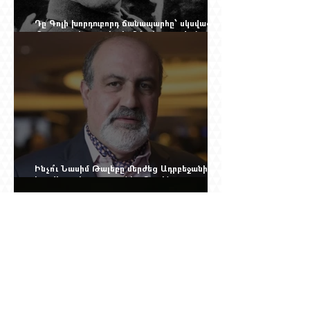
Դը Գոլի խորդուբորդ ճանապարհը՝ սկսված
մեղադրյալի աթոռից և մեկ սխալ գրված
տառից
Ինչո՞ւ Նասիմ Թալեբը մերժեց Ադրբեջանի
հրավերքը և պաշտպանեց Ռուբեն
Վարդանյանին
Նրան ասել էին՝ փոքր ձայնով օպերայում