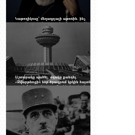
Կաթողիկոսը՝ մեղադրյալի աթոռին. ինչ
սպասել այսօրվա դատավարությունից: Yerevan
Online Mag.-ի մեծ ռեպորտաժը
Աշտարակը պահել, օղակը քանդել.
«Զվարթնոցի» նոր ծրագրում կրկին հայտնվել է
տասնմեկ տարի առաջ մերժված լուծումը:
Yerevan Online Mag.-ի մեծ ռեպորտաժը