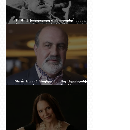
Դը Գոլի խորդուբորդ ճանապարհը՝ սկսված
մեղադրյալի աթոռից և մեկ սխալ գրված
տառից
Ինչո՞ւ Նասիմ Թալեբը մերժեց Ադրբեջանի
հրավերքը և պաշտպանեց Ռուբեն
Վարդանյանին