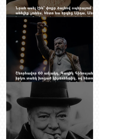
Նրան ասել էին՝ փոքր ձայնով օպերայում
անելիք չունես, հետո նա երգեց Աիդա, Անուշ,
Իզոլդա, Տոսկա ու Կատյա Կաբանովա. Արաքս
Մանսուրյանը 80 տարեկան է
Շնորհավոր 60 ամյակդ, Գագիկ Գինոսյան,
երկու տանկ խոցած կիբեռնետիկ, ով հետո
գյուղ առ գյուղ գրանցեց տարեց մարդկանց
պարերը