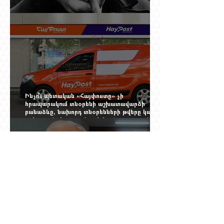
Չերչիլն ու հայերը
Ինչո՞ւ պետական «Հայփոստը» չի
հրապարակում տնօրենի աշխատավարձի
բանաձևը, նախորդ տնօրենների թվերը կամ
աշխատանքի արդյունքով վարձատրությունը
փոխելու կանոնը
Տասնյոթ ամիս առաջ ԵՊՀ-ում նրան անվանում
էին ֆակուլտետի հիմնասյուն, հիմա նրա
պայմանագիրը չեն երկարացնում, իսկ նույն
դահլիճում խոսած մարդիկ լուռ են. Գագիկ