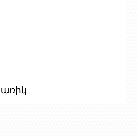
ցառիկ