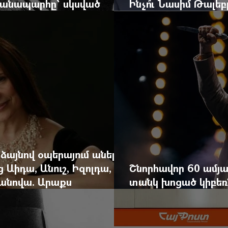
 ճանապարհը՝ սկսված
Ինչո՞ւ Նասիմ Թալե
և մեկ սխալ գրված տառից
հրավերքը և պաշտպ
 ձայնով օպերայում անելիք
ց Աիդա, Անուշ, Իզոլդա,
Շնորհավոր 60 ամյա
անովա. Արաքս
տանկ խոցած կիբեռն
եկան է
գյուղ գրանցեց տա