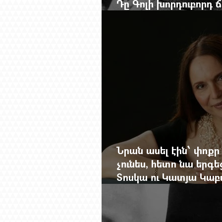
Դը Գոլի խորդուբորդ
մեղադրյալի աթոռից 
Նրան ասել էին՝ փոքր
չունես, հետո նա երգե
Տոսկա ու Կատյա Կաբ
Մանսուրյանը 80 տար