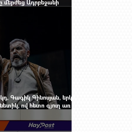
բը մերժեց Ադրբեջանի
անեց Ռուբեն Վարդանյանին
կդ, Գագիկ Գինոսյան, երկու
ետիկ, ով հետո գյուղ առ
րեց մարդկանց պարերը