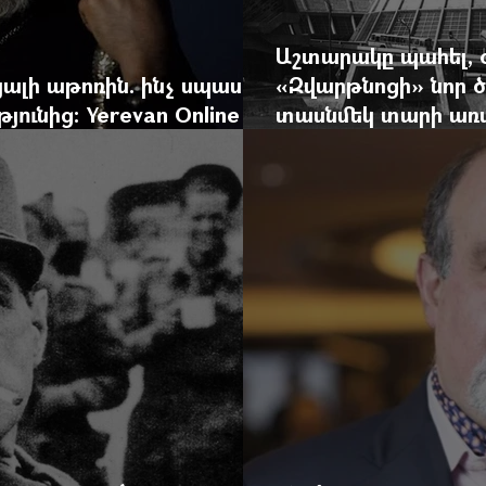
Աշտարակը պահել, 
ալի աթոռին. ինչ սպասել
«Զվարթնոցի» նոր ծ
ունից: Yerevan Online
տասնմեկ տարի առաջ
ժը
Yerevan Online Ma