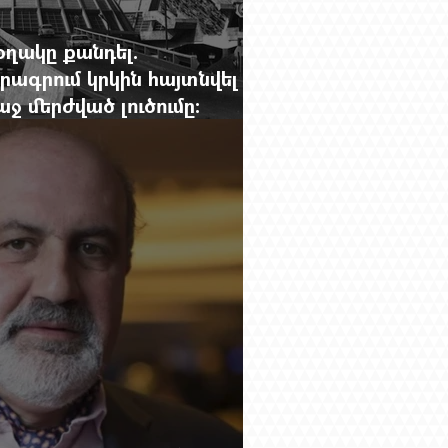
օղակը քանդել.
րագրում կրկին հայտնվել է
 մերժված լուծումը:
g.-ի մեծ ռեպորտաժը