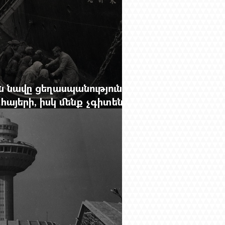
 նավը ցեղասպանությունից
հայերի, իսկ մենք չգիտենք
նունը՝ Սաձո Հիբիի