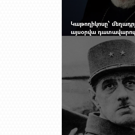
Կաթողիկոսը՝ մեղադրյ
այսօրվա դատավարությ
Mag.-ի մեծ ռեպորտա