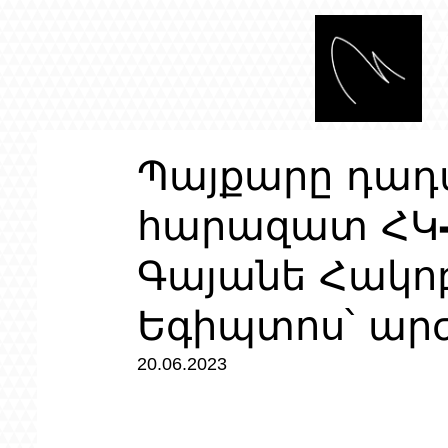
Պայքարը դադ
հարազատ ՀԿ-
Գայանե Հակոբ
Եգիպտոս՝ ար
20.06.2023