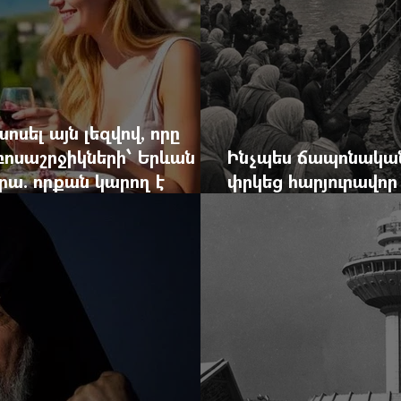
ոսել այն լեզվով, որը
զբոսաշրջիկների՝ Երևան
Ինչպես ճապոնական
րա. որքան կարող է
փրկեց հարյուրավոր 
կան ճգնաժամը
հերոս նավապետի ա