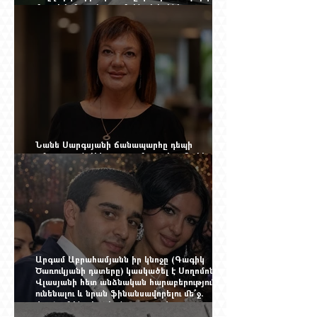
մալուխի մյուս ծայրում. ինչ է իրենից
ներկայացնում Firebird AI-ն
Նանե Սարգսյանի ճանապարհը դեպի
«Հայաստան-Սփյուռք» ամսագրի ամերիկյան
էջը
Արգամ Աբրահամյանն իր կնոջը (Գագիկ
Ծառուկյանի դստերը) կասկածել է Սողոմոն
Վլասյանի հետ անձնական հարաբերություններ
ունենալու և նրան ֆինանսավորելու մե՞ջ.
փորձում ենք հասկանալ այսօրվա
խառնիճաղանճ լրահոսը