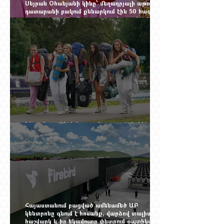
Սեյրան Օհանյանի կինը՝ մեղադրյալի աթոռին.
դատարանի բակում քննարկում էին 50 հազար
դոլարանոց «Հերմես» պայուսակը, դահլիճում՝
625 միլիոն 470 հազար դրամի երկու գործարք
Ինչու է ռուսների հոսքը Հայաստան կրկին
ակտիվացել
Հայաստանում բացված ամենամեծ ԱԲ
կենտրոնը գնում է հոսանք, վարձով տալիս
հաշվարկ և իր եկամուտը փնտրում օպտիկական