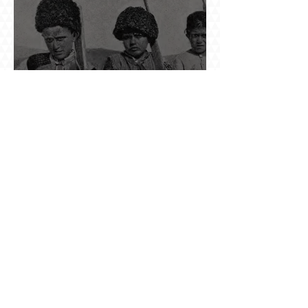
Տասներկուամյա կապիտանի անունը չի
պահպանվել, բայց պահպանվել է նրա
պահանջը՝ իսկական հրացան, երբ Վանի
իշխանությունն արդեն հաշվում էր վերջին
պաշարները
Ինչպես Գարեգին Բ-ի գործը թողնվեց դեռ
չընտրված դատավորի հույսին