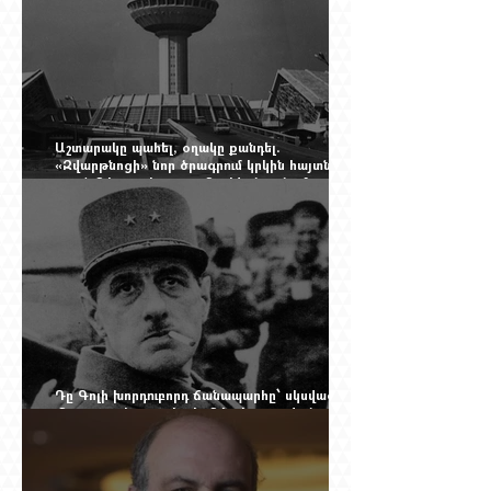
Աշտարակը պահել, օղակը քանդել.
«Զվարթնոցի» նոր ծրագրում կրկին հայտնվել է
տասնմեկ տարի առաջ մերժված լուծումը:
Yerevan Online Mag.-ի մեծ ռեպորտաժը
Դը Գոլի խորդուբորդ ճանապարհը՝ սկսված
մեղադրյալի աթոռից և մեկ սխալ գրված
տառից