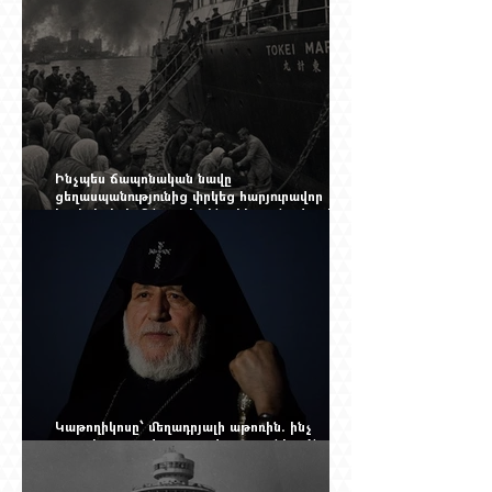
Ինչպես ճապոնական նավը
ցեղասպանությունից փրկեց հարյուրավոր
հայերի, իսկ մենք չգիտենք հերոս նավապետի
անունը՝ Սաձո Հիբիի
Կաթողիկոսը՝ մեղադրյալի աթոռին. ինչ
սպասել այսօրվա դատավարությունից: Yerevan
Online Mag.-ի մեծ ռեպորտաժը