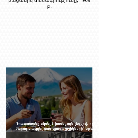
թ.
Ռուսաստանը սկսել է խոսել այն լեզվով, որը
կարող է ազդել ռուս զբոսաշրջիկների՝ Երևան
գալու մտադրության վրա. որքան կարող է
խորանալ հայ-ռուսական ճգնաժամը