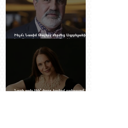
Ինչո՞ւ Նասիմ Թալեբը մերժեց Ադրբեջանի
հրավերքը և պաշտպանեց Ռուբեն
Վարդանյանին
Նրան ասել էին՝ փոքր ձայնով օպերայում
անելիք չունես, հետո նա երգեց Աիդա, Անուշ,
Իզոլդա, Տոսկա ու Կատյա Կաբանովա. Արաքս
Մանսուրյանը 80 տարեկան է