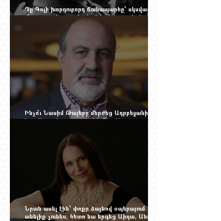
Դը Գոլի խորդուբորդ ճանապարհը՝ սկսված
մեղադրյալի աթոռից և մեկ սխալ գրված
տառից
Ինչո՞ւ Նասիմ Թալեբը մերժեց Ադրբեջանի
հրավերքը և պաշտպանեց Ռուբեն
Վարդանյանին
Նրան ասել էին՝ փոքր ձայնով օպերայում
անելիք չունես, հետո նա երգեց Աիդա, Անուշ,