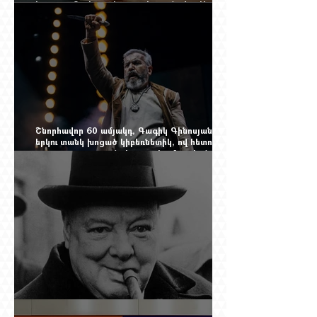
Իզոլդա, Տոսկա ու Կատյա Կաբանովա. Արաքս
Մանսուրյանը 80 տարեկան է
Շնորհավոր 60 ամյակդ, Գագիկ Գինոսյան,
երկու տանկ խոցած կիբեռնետիկ, ով հետո
գյուղ առ գյուղ գրանցեց տարեց մարդկանց
պարերը
Չերչիլն ու հայերը