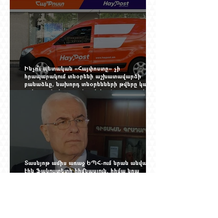
Ինչո՞ւ պետական «Հայփոստը» չի
հրապարակում տնօրենի աշխատավարձի
բանաձևը, նախորդ տնօրենների թվերը կամ
աշխատանքի արդյունքով վարձատրությունը
փոխելու կանոնը
Տասնյոթ ամիս առաջ ԵՊՀ-ում նրան անվանում
էին ֆակուլտետի հիմնասյուն, հիմա նրա
պայմանագիրը չեն երկարացնում, իսկ նույն
դահլիճում խոսած մարդիկ լուռ են. Գագիկ
Ղազինյանի պրոֆեսորական կարիերայի
տխուր ավարտը