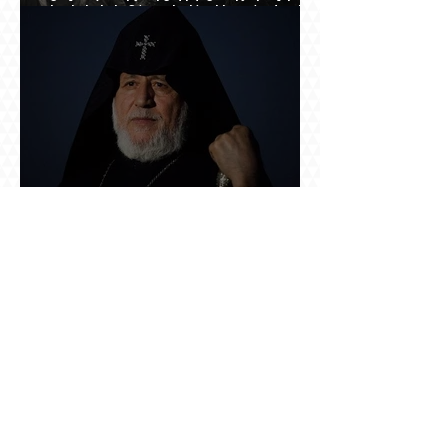
հայերի, իսկ մենք չգիտենք հերոս նավապետի
անունը՝ Սաձո Հիբիի
Կաթողիկոսը՝ մեղադրյալի աթոռին. ինչ
սպասել այսօրվա դատավարությունից: Yerevan
Online Mag.-ի մեծ ռեպորտաժը
Աշտարակը պահել, օղակը քանդել.
«Զվարթնոցի» նոր ծրագրում կրկին հայտնվել է
տասնմեկ տարի առաջ մերժված լուծումը:
Yerevan Online Mag.-ի մեծ ռեպորտաժը