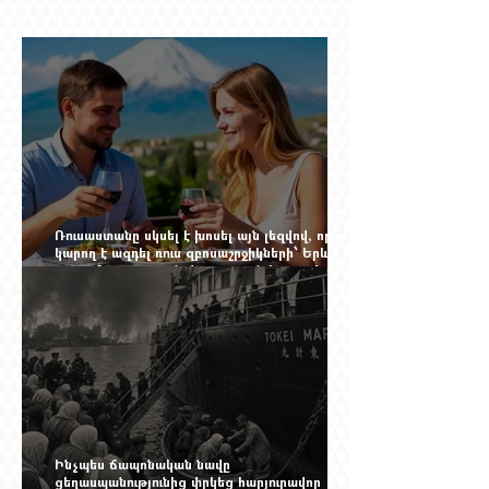
Ռուսաստանը սկսել է խոսել այն լեզվով, որը
կարող է ազդել ռուս զբոսաշրջիկների՝ Երևան
գալու մտադրության վրա. որքան կարող է
խորանալ հայ-ռուսական ճգնաժամը
Ինչպես ճապոնական նավը
ցեղասպանությունից փրկեց հարյուրավոր