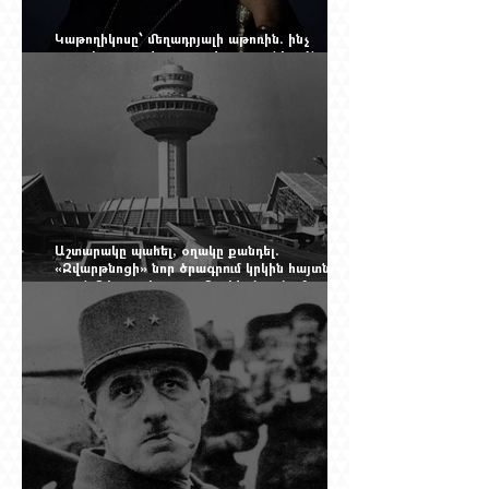
Կաթողիկոսը՝ մեղադրյալի աթոռին. ինչ
սպասել այսօրվա դատավարությունից: Yerevan
Online Mag.-ի մեծ ռեպորտաժը
Աշտարակը պահել, օղակը քանդել.
«Զվարթնոցի» նոր ծրագրում կրկին հայտնվել է
տասնմեկ տարի առաջ մերժված լուծումը:
Yerevan Online Mag.-ի մեծ ռեպորտաժը