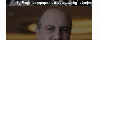
Դը Գոլի խորդուբորդ ճանապարհը՝ սկսված
մեղադրյալի աթոռից և մեկ սխալ գրված
տառից
Ինչո՞ւ Նասիմ Թալեբը մերժեց Ադրբեջանի
հրավերքը և պաշտպանեց Ռուբեն
Վարդանյանին
Նրան ասել էին՝ փոքր ձայնով օպերայում
անելիք չունես, հետո նա երգեց Աիդա, Անուշ,
Իզոլդա, Տոսկա ու Կատյա Կաբանովա. Արաքս