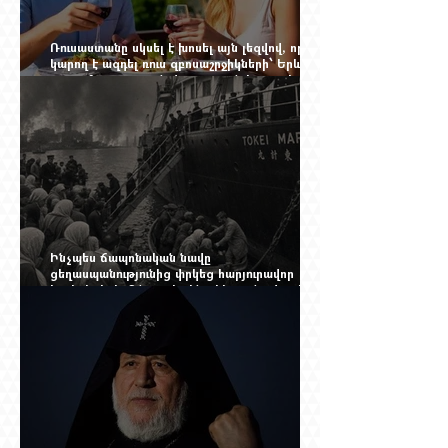
Ռուսաստանը սկսել է խոսել այն լեզվով, որը
կարող է ազդել ռուս զբոսաշրջիկների՝ Երևան
գալու մտադրության վրա. որքան կարող է
խորանալ հայ-ռուսական ճգնաժամը
Ինչպես ճապոնական նավը
ցեղասպանությունից փրկեց հարյուրավոր
հայերի, իսկ մենք չգիտենք հերոս նավապետի
անունը՝ Սաձո Հիբիի