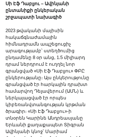
Սի Էֆ Դաբլյու – Ավինյանի 
ընտանիքի ընկերական 
շրջապատի նախագիծ
2023 թվականի մայիսին 
հակաճգնաժամային 
հիմնադրամն ապշեցուցիչ 
արագությամբ՝ ստեղծումից 
ընդամենը 8 օր անց, 1.5 միլիարդ 
դրամ ներդրում է ուղղել նոր 
գրանցված «Սի Էֆ Դաբլյու» ՓԲԸ 
ընկերությանը։ Այս ընկերությունը 
գրանցված էր հարկային դրախտ 
համարվող Դելավերում (ԱՄՆ) և 
ներկայացված էր որպես 
կիբեռանվտանգության կրթման 
ծրագիր։ «Սի Էֆ Դաբլյու»-ի 
տնօրեն Կարինե Անդրեասյանը 
Երևանի քաղաքապետ Տիգրան 
Ավինյանի կնոջ՝ Մարիամ 