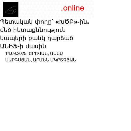
/YEREVAN
.online
magazine
Պետական փողը՝ «ԽԾԲ»-ին.
մեծ հետաքննություն
կապերի բանկ դարձած
ԱՆԻՖ-ի մասին
14.09.2025, ԵՐԵՎԱՆ, ԱՆՆԱ 
ՍԱՐԳՍՅԱՆ, ԱՐՄԵՆ ՄԿՐՏՉՅԱՆ