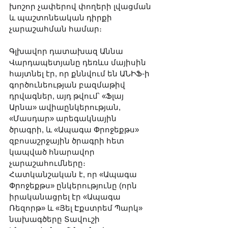
խոշոր չափերով փողերի լվացման 
և պաշտոնեական դիրքի 
չարաշահման համար։
Գլխավոր դատախազ Աննա 
Վարդապետյանը դեռևս մայիսին 
հայտնել էր, որ քննվում են ԱՆԻՖ-ի 
գործունեության բազմաթիվ 
դրվագներ, այդ թվում՝ «Ֆլայ 
Արնա» ավիաընկերության, 
«Մասդար» արեգակնային 
ծրագրի, և «Ապագա Փրոջեքթս» 
զբոսաշրջային ծրագրի հետ 
կապված հնարավոր 
չարաշահումները։ 
Հատկանշական է, որ «Ապագա 
Փրոջեքթս» ընկերությունը (որն 
իրականացրել էր «Ապագա 
Ռեզորթ» և «Յել Էքստրեմ Պարկ» 
նախագծերը Տավուշի 