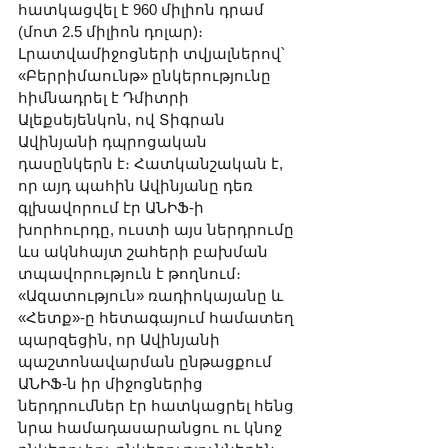
հատկացվել է 960 միլիոն դրամ 
(մոտ 2.5 միլիոն դոլար)։ 
Լրատվամիջոցների տվյալներով՝ 
«Բերրիմաունթ» ընկերությունը 
հիմնադրել է Դմիտրի 
Ալեքսեյենկոն, ով Տիգրան 
Ավինյանի դպրոցական 
դասընկերն է։ Հատկանշական է, 
որ այդ պահին Ավինյանը դեռ 
գլխավորում էր ԱՆԻՖ-ի 
խորհուրդը, ուստի այս ներդրումը 
ևս ակնհայտ շահերի բախման 
տպավորություն է թողնում։ 
«Ազատություն» ռադիոկայանը և 
«Հետք»-ը հետագայում համատեղ 
պարզեցին, որ Ավինյանի 
պաշտոնավարման ընթացքում 
ԱՆԻՖ-ն իր միջոցներից 
ներդրումներ էր հատկացրել հենց 
նրա համադասարանցու ու կնոջ 