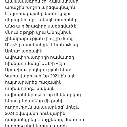
պայմանագիրն էր՝ Հայաստանի 
առաջին խոշոր արեգակնային 
էլեկտրակայանը կառուցելու 
վերաբերյալ։ Սակայն տարիներ 
անց այդ ծրագիրը սառեցված է, 
մնում է թղթի վրա և նույնիսկ 
շինարարության փուլ չի մտել։ 
ԱՆԻՖ-ը մասնակցել է նաև «Ֆլայ 
Արնա» ազգային 
ավիափոխադրողի համատեղ 
հիմնադրմանը՝ ԱՄԷ-ի «Էյր 
Արաբիա» ընկերության հետ։ 
Կառավարությունը 2021-ին այն 
հայտարարեց «ազգային 
փոխադրող», սակայն 
ավիաընկերությունը մեկնարկից 
հետո ընդամենը մի քանի 
ուղղություն սպասարկեց՝ մինչև 
2024 թվականի հունվարին 
դադարեցրեց թռիչքները, մարտին 
կորցրեց լիցենզիան և որոշ 