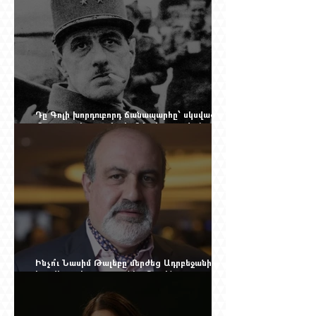
Դը Գոլի խորդուբորդ ճանապարհը՝ սկսված
մեղադրյալի աթոռից և մեկ սխալ գրված
տառից
Ինչո՞ւ Նասիմ Թալեբը մերժեց Ադրբեջանի
հրավերքը և պաշտպանեց Ռուբեն
Վարդանյանին