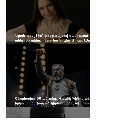
Նրան ասել էին՝ փոքր ձայնով օպերայում
անելիք չունես, հետո նա երգեց Աիդա, Անուշ,
Իզոլդա, Տոսկա ու Կատյա Կաբանովա. Արաքս
Մանսուրյանը 80 տարեկան է
Շնորհավոր 60 ամյակդ, Գագիկ Գինոսյան,
երկու տանկ խոցած կիբեռնետիկ, ով հետո
գյուղ առ գյուղ գրանցեց տարեց մարդկանց
պարերը