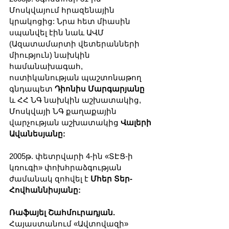
Մոսկվայում հրազենային 
կրակոցից: Նրա հետ միասին 
սպանվել էին նաև ԱՎՄ 
(Ազատամարտի վետերանների 
միություն) նախկին 
համանախագահ, 
ոստիկանության պաշտոնաթող 
գնդապետ 
Դիոնիս Մարգարյանը
և ՀՀ ՆԳ նախկին աշխատակից, 
Մոսկվայի ՆԳ քաղաքային 
վարչության աշխատակից 
Վալերի 
Ավանեսյանը:
2005թ. փետրվարի 4-ին «ՏԷՑ-ի 
կռուգի» փոխհրաձգության 
ժամանակ զոհվել է 
Մհեր Տեր-
Հովհաննիսյանը:
Ռաֆայել Շահմուրադյան.
Հայաստանում «Ավտովազի» 