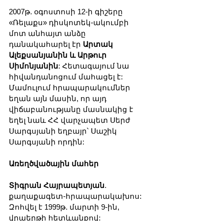
2007թ. օգոստոսի 12-ի գիշերը 
«Ռելաքս» դիսկոտեկ-ակումբի 
մոտ անհայտ անձը 
դանակահարել էր 
Արտակ 
Ալեքսանյանին և Արթուր 
Սիմոնյանին
: Հետագայում նա 
հիվանդանոցում մահացել է: 
Մամուլում հրապարակումներ 
եղան այն մասին, որ այդ 
վիճաբանությանը մասնակից է 
եղել նաև ՀՀ վարչապետ Սերժ 
Սարգսյանի եղբայր՝ Սաշիկ 
Սարգսյանի որդին:
Առեղծվածային մահեր
Տիգրան Հայրապետյան
. 
քաղաքագետ-հրապարակախոս: 
Զոհվել է 1999թ. մարտի 9-ին, 
վրաերթի հետևանքով: 