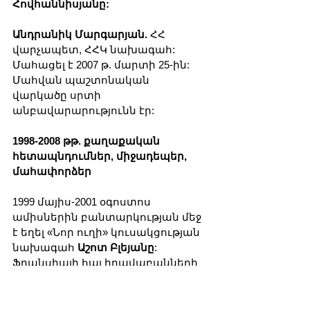
Հովհաննիսյանը:
Անդրանիկ Մարգարյան.
 ՀՀ 
վարչապետ, ՀՀԿ նախագահ: 
Մահացել է 2007 թ. մարտի 25-ին: 
Մահվան պաշտոնական 
վարկածը սրտի 
անբավարարությունն էր:
1998-2008 թթ. քաղաքական 
հետապնդումներ, միջադեպեր, 
մահափորձեր
1999 մայիս-2001 օգոստոս 
ամիսներին բանտարկության մեջ 
է եղել «Նոր ուղի» կուսակցության 
նախագահ 
Աշոտ Բլեյանը
: 
Ֆրանսիայի հայ իրավաբանների 
և փաստաբանների 
ասոցիացիան, «Մարդու 
իրավունքներ՝ առանց 