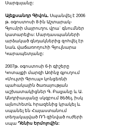
Սարգսյանը:
Ալեքսանդր Գիվոև.
 Սպանվել է 2006 
թ. օգոստոսի 8-ին Աշտարակ-
Գյումրի մայրուղու վրա` գնումներ 
կատարելիս: Մարդասպանների 
արձակած գնդակներից զոհվել էր 
նաև վաճառողուհի Գյուլնարա 
Կարապետյանը:
2007թ. օգոստոսի 6-ի գիշերը 
Կոտայքի մարզի Առինջ գյուղում 
«Մուլտի Գրուպ» կոնցեռնի 
պահակային ծառայության 
աշխատակիցներ Գ. Բալյանը և Ա. 
Անդրիասյանը սկզբում ծեծել, իսկ 
այնուհետև հրազենից կրակել և 
սպանել են Հայաստանում 
տեղակայված ՌԴ զինված ուժերի 
սպա 
Դենիս Երմոլովին: