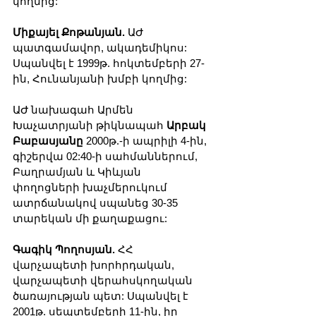
կողմից:
Միքայել Քոթանյան. 
ԱԺ 
պատգամավոր, ակադեմիկոս: 
Սպանվել է 1999թ. հոկտեմբերի 27-
ին, Հունանյանի խմբի կողմից:
ԱԺ նախագահ Արմեն 
Խաչատրյանի թիկնապահ 
Արբակ 
Բաբասյանը 
2000թ.-ի ապրիլի 4-ին, 
գիշերվա 02:40-ի սահմաններում, 
Բաղրամյան և Կիևյան 
փողոցների խաչմերուկում 
ատրճանակով սպանեց 30-35 
տարեկան մի քաղաքացու:
Գագիկ Պողոսյան.
 ՀՀ 
վարչապետի խորհրդական, 
վարչապետի վերահսկողական 
ծառայության պետ: Սպանվել է 
2001թ. սեպտեմբերի 11-ին, իր 