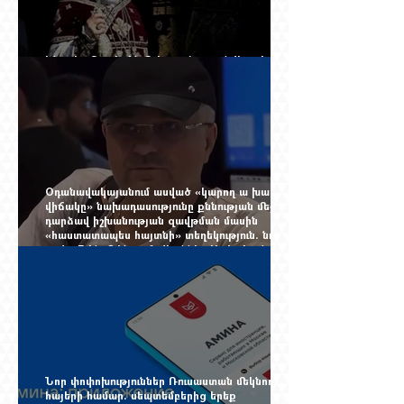
Ինչպես Գարեգին Բ-ի գործը թողնվեց դեռ
չընտրված դատավորի հույսին
Օդանավակայանում ասված «կարող ա խառնվի
վիճակը» նախադասությունը քննության մեջ
դարձավ իշխանության զավթման մասին
«հաստատապես հայտնի» տեղեկություն. նույն
օրվա 7-ին մեկնող Հովհաննես Սահակյանը դեռ
Երևանում է
Նոր փոփոխություններ Ռուսաստան մեկնող
հայերի համար. սեպտեմբերից երեք