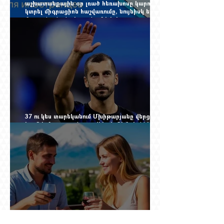
աշխատանքային օր լռած հեռախոսը կարող է
կտրել միգրացիոն հաշվառումը, նույնիսկ երբ
մարդը նույն բնակարանում է և իր
փաստաթղթերը կարգին են
37 ու կես տարեկանում Մխիթարյանը վերցրեց
ևս մեկ մրցաշրջան, որովհետև Չեմպիոնների
լիգայի պատմությունը դեռ փակված չէ
Ռուսաստանը սկսել է խոսել այն լեզվով, որը
կարող է ազդել ռուս զբոսաշրջիկների՝ Երևան