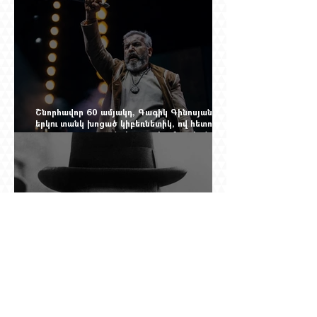
Շնորհավոր 60 ամյակդ, Գագիկ Գինոսյան,
երկու տանկ խոցած կիբեռնետիկ, ով հետո
գյուղ առ գյուղ գրանցեց տարեց մարդկանց
պարերը
Չերչիլն ու հայերը