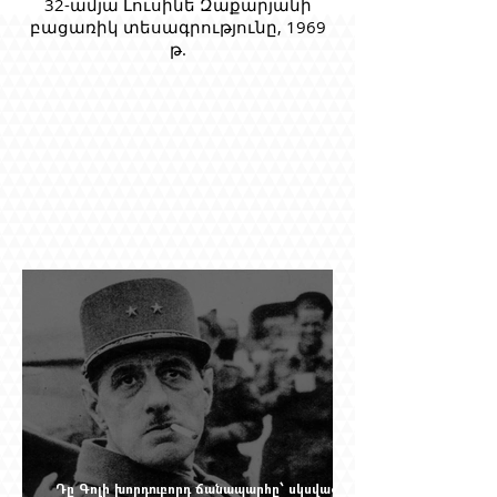
32-ամյա Լուսինե Զաքարյանի
բացառիկ տեսագրությունը, 1969
թ.
Դը Գոլի խորդուբորդ ճանապարհը՝ սկսված