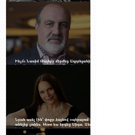
մեղադրյալի աթոռից և մեկ սխալ գրված
տառից
Ինչո՞ւ Նասիմ Թալեբը մերժեց Ադրբեջանի
հրավերքը և պաշտպանեց Ռուբեն
Վարդանյանին
Նրան ասել էին՝ փոքր ձայնով օպերայում
անելիք չունես, հետո նա երգեց Աիդա, Անուշ,
Իզոլդա, Տոսկա ու Կատյա Կաբանովա. Արաքս
Մանսուրյանը 80 տարեկան է