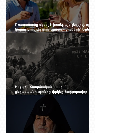
Ռուսաստանը սկսել է խոսել այն լեզվով, որը
կարող է ազդել ռուս զբոսաշրջիկների՝ Երևան
գալու մտադրության վրա. որքան կարող է
խորանալ հայ-ռուսական ճգնաժամը
Ինչպես ճապոնական նավը
ցեղասպանությունից փրկեց հարյուրավոր
հայերի, իսկ մենք չգիտենք հերոս նավապետի
անունը՝ Սաձո Հիբիի