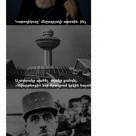
Կաթողիկոսը՝ մեղադրյալի աթոռին. ինչ
սպասել այսօրվա դատավարությունից: Yerevan
Online Mag.-ի մեծ ռեպորտաժը
Աշտարակը պահել, օղակը քանդել.
«Զվարթնոցի» նոր ծրագրում կրկին հայտնվել է
տասնմեկ տարի առաջ մերժված լուծումը:
Yerevan Online Mag.-ի մեծ ռեպորտաժը