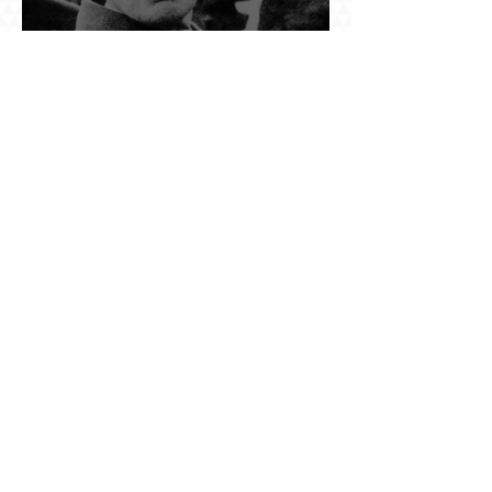
Դը Գոլի խորդուբորդ ճանապարհը՝ սկսված
մեղադրյալի աթոռից և մեկ սխալ գրված
տառից
Ինչո՞ւ Նասիմ Թալեբը մերժեց Ադրբեջանի
հրավերքը և պաշտպանեց Ռուբեն
Վարդանյանին
Նրան ասել էին՝ փոքր ձայնով օպերայում