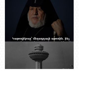
Կաթողիկոսը՝ մեղադրյալի աթոռին. ինչ
սպասել այսօրվա դատավարությունից: Yerevan
Online Mag.-ի մեծ ռեպորտաժը
Աշտարակը պահել, օղակը քանդել.
«Զվարթնոցի» նոր ծրագրում կրկին հայտնվել է
տասնմեկ տարի առաջ մերժված լուծումը:
Yerevan Online Mag.-ի մեծ ռեպորտաժը