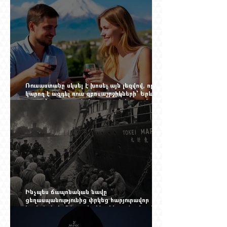
Ռուսաստանը սկսել է խոսել այն լեզվով, որը
կարող է ազդել ռուս զբոսաշրջիկների՝ Երևան
գալու մտադրության վրա. որքան կարող է
խորանալ հայ-ռուսական ճգնաժամը
Ինչպես ճապոնական նավը
ցեղասպանությունից փրկեց հարյուրավոր
հայերի, իսկ մենք չգիտենք հերոս նավապետի
անունը՝ Սաձո Հիբիի