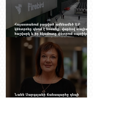
Հայաստանում բացված ամենամեծ ԱԲ
կենտրոնը գնում է հոսանք, վարձով տալիս
հաշվարկ և իր եկամուտը փնտրում օպտիկական
մալուխի մյուս ծայրում. ինչ է իրենից
ներկայացնում Firebird AI-ն
Նանե Սարգսյանի ճանապարհը դեպի
«Հայաստան-Սփյուռք» ամսագրի ամերիկյան
էջը