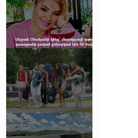
Սեյրան Օհանյանի կինը՝ մեղադրյալի աթոռին.
դատարանի բակում քննարկում էին 50 հազար
դոլարանոց «Հերմես» պայուսակը, դահլիճում՝
625 միլիոն 470 հազար դրամի երկու գործարք
Ինչու է ռուսների հոսքը Հայաստան կրկին
ակտիվացել