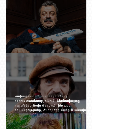
Ինչպես կործանվեց «Արմավիան». Yerevan
Online Mag.-ի մեծ ռեպորտաժը
Կախարդական փայտիկը մնաց
հեռուստատեսությունում, ձեռնափայտը
հայտնվեց ձախ ձեռքում. ինչպես
հիվանդությունը, ծնողների մահը և անավարտ
թատրոնը Հմայակ Հակոբյանին դուրս բերեցին
կադրից