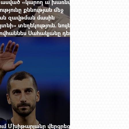
 ասված «կարող ա խառնվի
թյունը քննության մեջ
ան զավթման մասին
ի» տեղեկություն. նույն
Հովհաննես Սահակյանը դեռ
ում Մխիթարյանը վերցրեց ևս