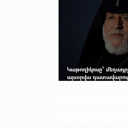
Կաթողիկոսը՝ մեղադրյ
այսօրվա դատավարությ
Mag.-ի մեծ ռեպորտա
Yerevan Online Mag.-ը հայկական ինտե
անուն, մի դրվագ, մի երևույթ երբեմն բ
աշխարհի տարբեր կողմերից՝ Հայաստան
աշխարհը։​
Բոլոր իրավունքները պաշտպանված են: 
կայքին պարտադիր է: Կայքում արտահա
համար կայքը պատասխանատվություն չի