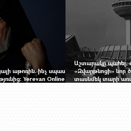
Աշտարակը պահել, 
ալի աթոռին. ինչ սպասել
«Զվարթնոցի» նոր ծ
ունից: Yerevan Online
տասնմեկ տարի առաջ
ժը
Yerevan Online Ma
լեկտուալ առցանց հանդես է մարդկանց, ժամանակի և նրանց միջև ձգվ
ավական են, որ բացվի ամբողջ մի դարաշրջան իր մթնոլորտով ու թաքու
ից, Եվրոպայից և Միացյալ Նահանգներից։ Նուրբ հետքերից աստիճ
Yerevan Online Mag.-ի հրապարակումների մասնակի կամ ամբողջա
յտված կարծիքները կարող են չհամնկնել խմբագրության տեսակետի
 կրում: