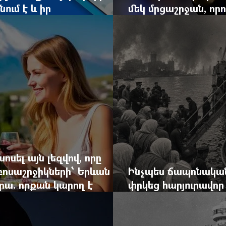
ում է և իր
մեկ մրցաշրջան, որ
ին են
պատմությունը դեռ 
ոսել այն լեզվով, որը
զբոսաշրջիկների՝ Երևան
Ինչպես ճապոնական
րա. որքան կարող է
փրկեց հարյուրավոր 
կան ճգնաժամը
հերոս նավապետի ա