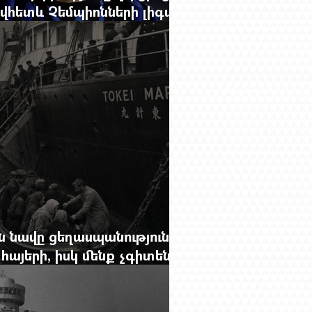
ովհետև Չեմպիոնների լիգայի
փակված չէ
 նավը ցեղասպանությունից
հայերի, իսկ մենք չգիտենք
նունը՝ Սաձո Հիբիի