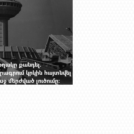
օղակը քանդել.
րագրում կրկին հայտնվել է
 մերժված լուծումը:
g.-ի մեծ ռեպորտաժը
ող անտեսանելի կապերի մասին։ Մի
ն իմաստներով։ Մեր նյութերը գալիս են
անաբար ուրվագծվում է հայկական
կան օգտագործման ժամանակ հղումը
 հետ: Գովազդների բովանդակության