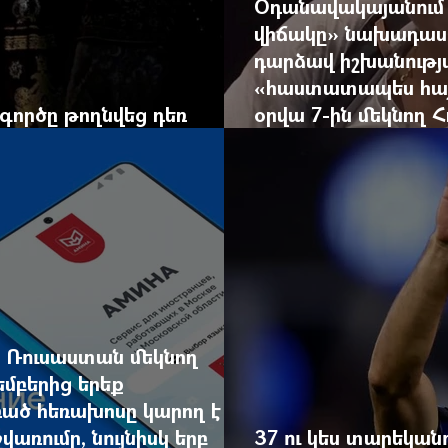
Օդանավակայանում
վիճակը» նախադասու
դարձավ իշխանությ
«հաստատապես հայտն
գործը թողնվեց դեռ
օրվա 7-ին մեկնող 
հույսին
Երևանում է
ր Ռուսաստան մեկնող
եմբերից երեք
ած հեռախոսը կարող է
առումը, նույնիսկ երբ
37 ու կես տարեկան