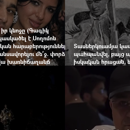
իր կնոջը (Գագիկ
կասկածել է Սողոմոն
կան հարաբերություններ
Տասներկուամյա կա
անսավորելու մե՞ջ. փորձում
պահպանվել, բայց 
րվա խառնիճաղանճ
իսկական հրացան, ե
արդեն հաշվում էր 