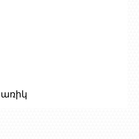
ցառիկ