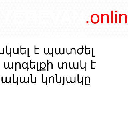
/YEREVAN
.onli
magazine
կսել է պատժել
 արգելքի տակ է
կական կոնյակը