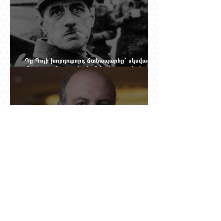
Դը Գոլի խորդուբորդ ճանապարհը՝ սկսված
մեղադրյալի աթոռից և մեկ սխալ գրված
տառից
Ինչո՞ւ Նասիմ Թալեբը մերժեց Ադրբեջանի
հրավերքը և պաշտպանեց Ռուբեն
Վարդանյանին