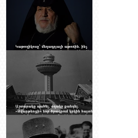
Կաթողիկոսը՝ մեղադրյալի աթոռին. ինչ
սպասել այսօրվա դատավարությունից: Yerevan
Online Mag.-ի մեծ ռեպորտաժը
Աշտարակը պահել, օղակը քանդել.
«Զվարթնոցի» նոր ծրագրում կրկին հայտնվել է
տասնմեկ տարի առաջ մերժված լուծումը:
Yerevan Online Mag.-ի մեծ ռեպորտաժը