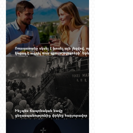
Ռուսաստանը սկսել է խոսել այն լեզվով, որը
կարող է ազդել ռուս զբոսաշրջիկների՝ Երևան
գալու մտադրության վրա. որքան կարող է
խորանալ հայ-ռուսական ճգնաժամը
Ինչպես ճապոնական նավը
ցեղասպանությունից փրկեց հարյուրավոր
հայերի, իսկ մենք չգիտենք հերոս նավապետի
անունը՝ Սաձո Հիբիի