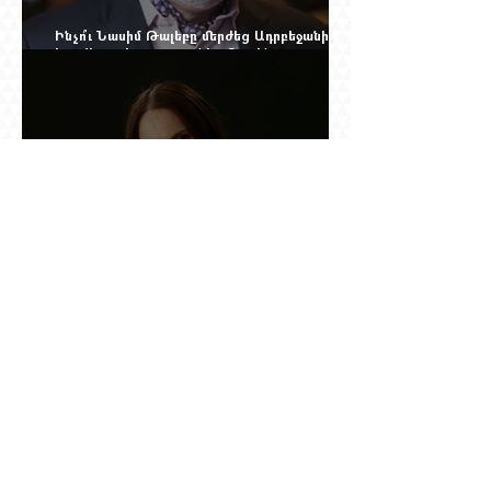
Ինչո՞ւ Նասիմ Թալեբը մերժեց Ադրբեջանի
հրավերքը և պաշտպանեց Ռուբեն
Վարդանյանին
Նրան ասել էին՝ փոքր ձայնով օպերայում
անելիք չունես, հետո նա երգեց Աիդա, Անուշ,
Իզոլդա, Տոսկա ու Կատյա Կաբանովա. Արաքս
Մանսուրյանը 80 տարեկան է
Շնորհավոր 60 ամյակդ, Գագիկ Գինոսյան,