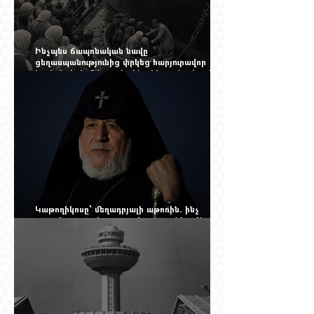
Ինչպես ճապոնական նավը
ցեղասպանությունից փրկեց հարյուրավոր
հայերի, իսկ մենք չգիտենք հերոս նավապետի
անունը՝ Սաձո Հիբիի
Կաթողիկոսը՝ մեղադրյալի աթոռին. ինչ
սպասել այսօրվա դատավարությունից: Yerevan
Online Mag.-ի մեծ ռեպորտաժը