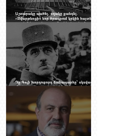
Աշտարակը պահել, օղակը քանդել.
«Զվարթնոցի» նոր ծրագրում կրկին հայտնվել է
տասնմեկ տարի առաջ մերժված լուծումը:
Yerevan Online Mag.-ի մեծ ռեպորտաժը
Դը Գոլի խորդուբորդ ճանապարհը՝ սկսված
մեղադրյալի աթոռից և մեկ սխալ գրված
տառից