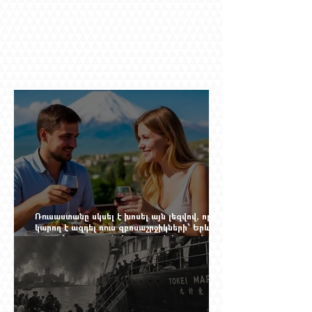
Ռուսաստանը սկսել է խոսել այն լեզվով, որը
կարող է ազդել ռուս զբոսաշրջիկների՝ Երևան
գալու մտադրության վրա. որքան կարող է
խորանալ հայ-ռուսական ճգնաժամը