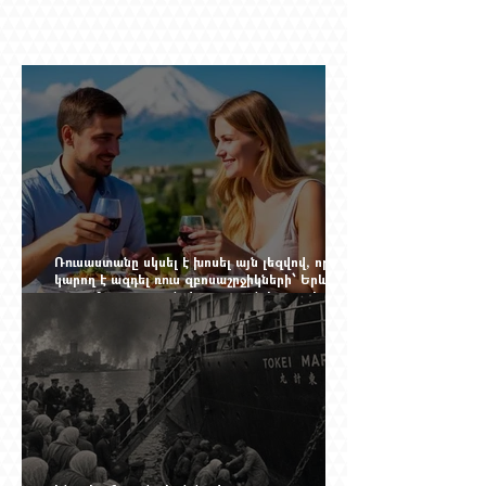
Ռուսաստանը սկսել է խոսել այն լեզվով, որը
կարող է ազդել ռուս զբոսաշրջիկների՝ Երևան
գալու մտադրության վրա. որքան կարող է
խորանալ հայ-ռուսական ճգնաժամը