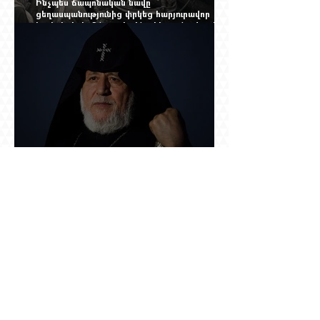
Ինչպես ճապոնական նավը
ցեղասպանությունից փրկեց հարյուրավոր
հայերի, իսկ մենք չգիտենք հերոս նավապետի
անունը՝ Սաձո Հիբիի
Կաթողիկոսը՝ մեղադրյալի աթոռին. ինչ
սպասել այսօրվա դատավարությունից: Yerevan
Online Mag.-ի մեծ ռեպորտաժը
Աշտարակը պահել, օղակը քանդել.
«Զվարթնոցի» նոր ծրագրում կրկին հայտնվել է