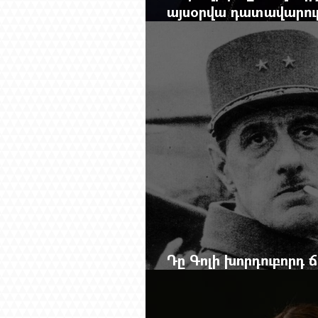
այսօրվա դատավարությ
Mag.-ի մեծ ռեպորտա
Դը Գոլի խորդուբորդ
մեղադրյալի աթոռից 