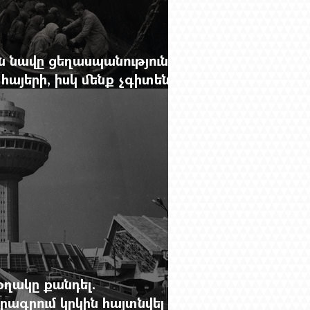
 նավը ցեղասպանությունից
հայերի, իսկ մենք չգիտենք
նունը՝ Սաձո Հիբիի
օղակը քանդել.
րագրում կրկին հայտնվել է