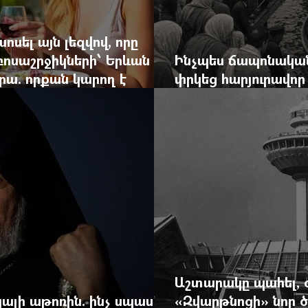
ոսել այն լեզվով, որը
զբոսաշրջիկների՝ Երևան
Ինչպես ճապոնական
րա. որքան կարող է
փրկեց հարյուրավոր 
կան ճգնաժամը
հերոս նավապետի ա
Աշտարակը պահել, 
ալի աթոռին. ինչ սպասել
«Զվարթնոցի» նոր ծ