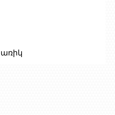
ցառիկ