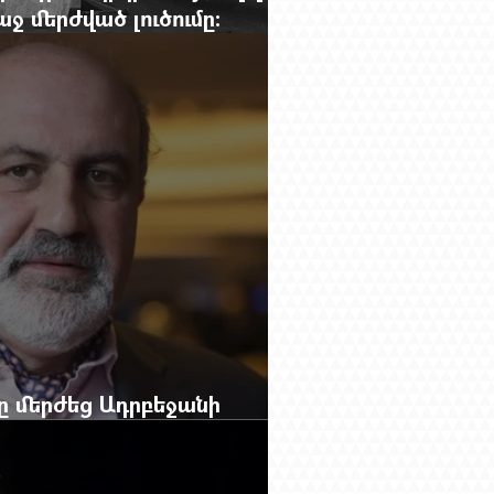
 մերժված լուծումը:
g.-ի մեծ ռեպորտաժը
բը մերժեց Ադրբեջանի
անեց Ռուբեն Վարդանյանին