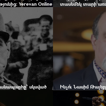
ունից: Yerevan Online
տասնմեկ տարի առաջ
ժը
Yerevan Online Ma
 ճանապարհը՝ սկսված
Ինչո՞ւ Նասիմ Թալե
և մեկ սխալ գրված տառից
հրավերքը և պաշտպ