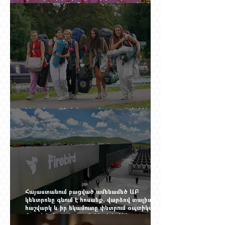
դոլարանոց «Հերմես» պայուսակը, դահլիճում՝
625 միլիոն 470 հազար դրամի երկու գործարք
Ինչու է ռուսների հոսքը Հայաստան կրկին
ակտիվացել
Հայաստանում բացված ամենամեծ ԱԲ
կենտրոնը գնում է հոսանք, վարձով տալիս
հաշվարկ և իր եկամուտը փնտրում օպտիկական
մալուխի մյուս ծայրում. ինչ է իրենից
ներկայացնում Firebird AI-ն