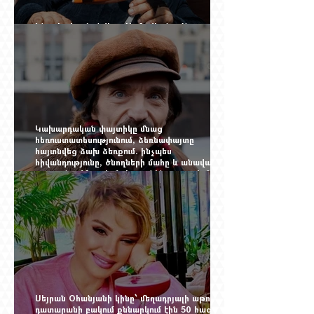
Ինչպես կործանվեց «Արմավիան». Yerevan
Online Mag.-ի մեծ ռեպորտաժը
Կախարդական փայտիկը մնաց
հեռուստատեսությունում, ձեռնափայտը
հայտնվեց ձախ ձեռքում. ինչպես
հիվանդությունը, ծնողների մահը և անավարտ
թատրոնը Հմայակ Հակոբյանին դուրս բերեցին
կադրից
Սեյրան Օհանյանի կինը՝ մեղադրյալի աթոռին.
դատարանի բակում քննարկում էին 50 հազար