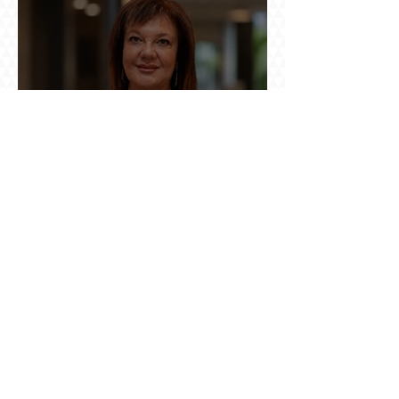
Նանե Սարգսյանի ճանապարհը դեպի
«Հայաստան-Սփյուռք» ամսագրի ամերիկյան
էջը
Արգամ Աբրահամյանն իր կնոջը (Գագիկ
Ծառուկյանի դստերը) կասկածել է Սողոմոն
Վլասյանի հետ անձնական հարաբերություններ
ունենալու և նրան ֆինանսավորելու մե՞ջ.
փորձում ենք հասկանալ այսօրվա
խառնիճաղանճ լրահոսը