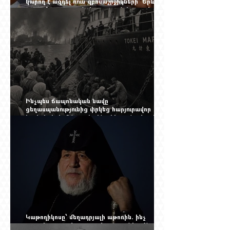
կարող է ազդել ռուս զբոսաշրջիկների՝ Երևան
գալու մտադրության վրա. որքան կարող է
խորանալ հայ-ռուսական ճգնաժամը
Ինչպես ճապոնական նավը
ցեղասպանությունից փրկեց հարյուրավոր
հայերի, իսկ մենք չգիտենք հերոս նավապետի
անունը՝ Սաձո Հիբիի
Կաթողիկոսը՝ մեղադրյալի աթոռին. ինչ
սպասել այսօրվա դատավարությունից: Yerevan