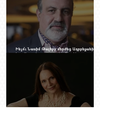
Ինչո՞ւ Նասիմ Թալեբը մերժեց Ադրբեջանի
հրավերքը և պաշտպանեց Ռուբեն
Վարդանյանին
Նրան ասել էին՝ փոքր ձայնով օպերայում
անելիք չունես, հետո նա երգեց Աիդա, Անուշ,
Իզոլդա, Տոսկա ու Կատյա Կաբանովա. Արաքս
Մանսուրյանը 80 տարեկան է