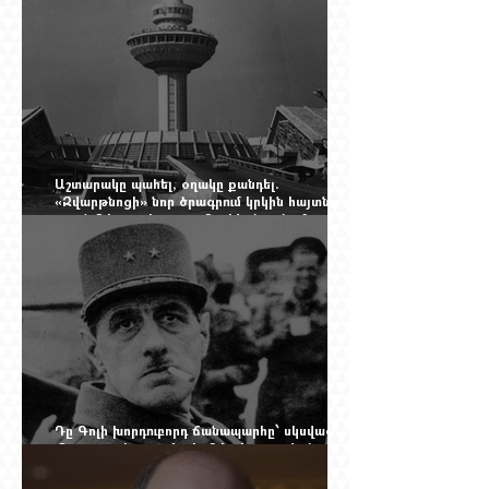
Online Mag.-ի մեծ ռեպորտաժը
Աշտարակը պահել, օղակը քանդել.
«Զվարթնոցի» նոր ծրագրում կրկին հայտնվել է
տասնմեկ տարի առաջ մերժված լուծումը:
Yerevan Online Mag.-ի մեծ ռեպորտաժը
Դը Գոլի խորդուբորդ ճանապարհը՝ սկսված
մեղադրյալի աթոռից և մեկ սխալ գրված
տառից