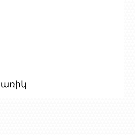
ցառիկ