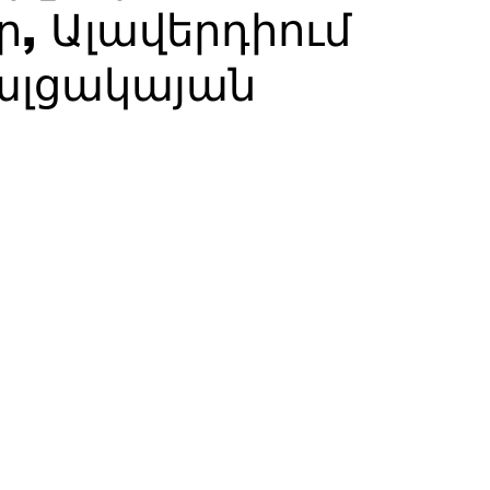
, Ալավերդիում
զալցակայան