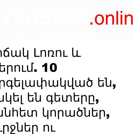
/YEREVAN
.onli
magazine
ճակ Լոռու և
երում. 10
րգելափակված են,
կել են գետերը,
անհետ կորածներ,
ւրջներ ու