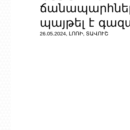
ճանապարհներ
պայթել է գա
26.05.2024, ԼՈՌԻ, ՏԱՎՈՒՇ