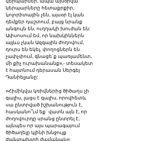
կերպարներ, ապա այսօրվա 
կերպարները հետաքրքիր, 
կոլորիտային չեն, այսօր էլ կան 
դեմքեր դաշտում, բայց նրանք 
անգույն են, ուղղակի խուժան են: 
Ափսոսում եմ, որ նախկիններն 
այլևս չկան Ազգային ժողովում, 
դուրս են եկել, փողոցներն են 
չափչփում, գնացե´ք պառլամենտ, 
մի քիչ ուրախանանք»,- տեսակետ 
է հայտնում դերասան Սերգեյ 
Դանիելյանը:
«Հիմիկվա կռիվներից ծիծաղս չի 
գալիս, լացս է գալիս, որովհետև 
սա ընտրված իշխանություն է, 
հասկանո՞ւմ եք` վատն այն է, որ 
ժողովուրդը սրանց ընտրել է, 
այնպես որ այս պարագայում 
ծիծաղելը կլինի խնջույք 
ժանտախտի ժամանակ»: