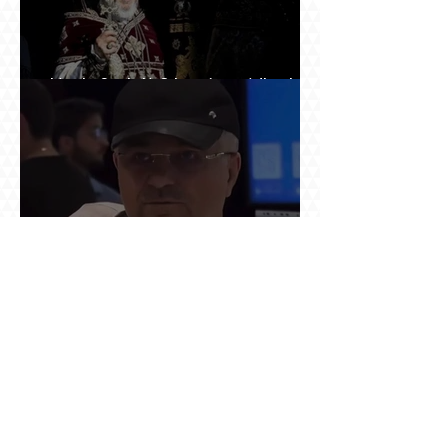
Ինչպես Գարեգին Բ-ի գործը թողնվեց դեռ
չընտրված դատավորի հույսին
Օդանավակայանում ասված «կարող ա խառնվի
վիճակը» նախադասությունը քննության մեջ
դարձավ իշխանության զավթման մասին
«հաստատապես հայտնի» տեղեկություն. նույն
օրվա 7-ին մեկնող Հովհաննես Սահակյանը դեռ
Երևանում է
Նոր փոփոխություններ Ռուսաստան մեկնող