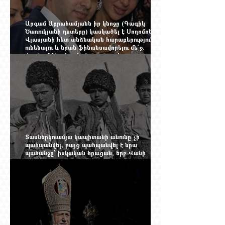
Արգամ Աբրահամյանն իր կնոջը (Գագիկ
Ծառուկյանի դստերը) կասկածել է Սողոմոն
Վլասյանի հետ անձնական հարաբերություններ
ունենալու և նրան ֆինանսավորելու մե՞ջ.
փորձում ենք հասկանալ այսօրվա
խառնիճաղանճ լրահոսը
Տասներկուամյա կապիտանի անունը չի
պահպանվել, բայց պահպանվել է նրա
պահանջը՝ իսկական հրացան, երբ Վանի
իշխանությունն արդեն հաշվում էր վերջին
պաշարները