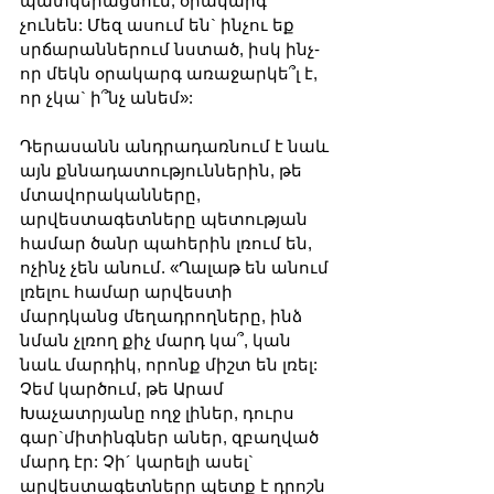
պատկերացնում, օրակարգ 
չունեն: Մեզ ասում են` ինչու եք 
սրճարաններում նստած, իսկ ինչ-
որ մեկն օրակարգ առաջարկե՞լ է, 
որ չկա` ի՞նչ անեմ»:
Դերասանն անդրադառնում է նաև 
այն քննադատություններին, թե 
մտավորականները, 
արվեստագետները պետության 
համար ծանր պահերին լռում են, 
ոչինչ չեն անում. «Ղալաթ են անում 
լռելու համար արվեստի 
մարդկանց մեղադրողները, ինձ 
նման չլռող քիչ մարդ կա՞, կան 
նաև մարդիկ, որոնք միշտ են լռել: 
Չեմ կարծում, թե Արամ 
Խաչատրյանը ողջ լիներ, դուրս 
գար`միտինգներ աներ, զբաղված 
մարդ էր: Չի´ կարելի ասել` 
արվեստագետները պետք է դրոշն 