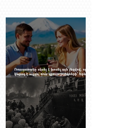
Ռուսաստանը սկսել է խոսել այն լեզվով, որը
կարող է ազդել ռուս զբոսաշրջիկների՝ Երևան
գալու մտադրության վրա. որքան կարող է
խորանալ հայ-ռուսական ճգնաժամը