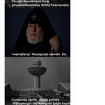
Ինչպես ճապոնական նավը
ցեղասպանությունից փրկեց հարյուրավոր
հայերի, իսկ մենք չգիտենք հերոս նավապետի
անունը՝ Սաձո Հիբիի
Կաթողիկոսը՝ մեղադրյալի աթոռին. ինչ
սպասել այսօրվա դատավարությունից: Yerevan
Online Mag.-ի մեծ ռեպորտաժը
Աշտարակը պահել, օղակը քանդել.
«Զվարթնոցի» նոր ծրագրում կրկին հայտնվել է