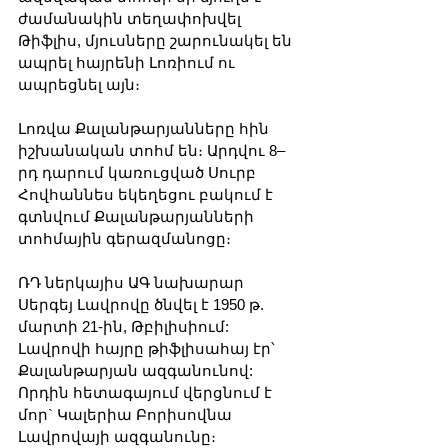
ժամանակին տեղափոխվել 
Թիֆլիս, մյուսները շարունակել են 
ապրել հայրենի Լոռիում ու 
ապրեցնել այն։
Լոռվա Քալանթարյանները հին 
իշխանական տոհմ են։ Արդվու 8–
րդ դարում կառուցված Սուրբ 
Հովհաննես եկեղեցու բակում է 
գտնվում Քալանթարյանների 
տոհմային գերազմանոցը։
ՌԴ ներկայիս ԱԳ նախարար 
Սերգեյ Լավրովը ծնվել է 1950 թ. 
մարտի 21-ին, Թբիլիսիում: 
Լավրովի հայրը թիֆլիսահայ էր՝ 
Քալանթարյան ազգանունով: 
Որդին հետագայում վերցնում է 
մոր` Կալերիա Բորիսովնա 
Լավրովայի ազգանունը։