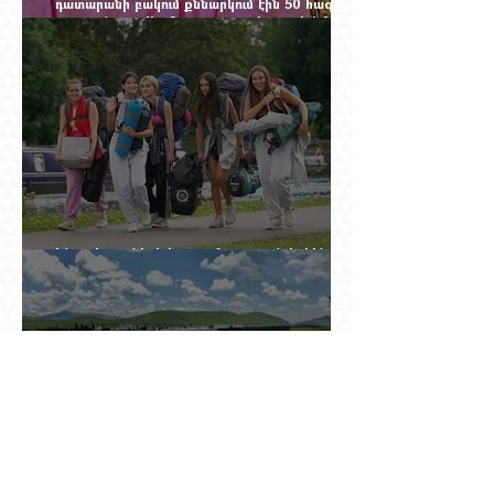
դատարանի բակում քննարկում էին 50 հազար
դոլարանոց «Հերմես» պայուսակը, դահլիճում՝
625 միլիոն 470 հազար դրամի երկու գործարք
Ինչու է ռուսների հոսքը Հայաստան կրկին
ակտիվացել
Հայաստանում բացված ամենամեծ ԱԲ
կենտրոնը գնում է հոսանք, վարձով տալիս
հաշվարկ և իր եկամուտը փնտրում օպտիկական
մալուխի մյուս ծայրում. ինչ է իրենից