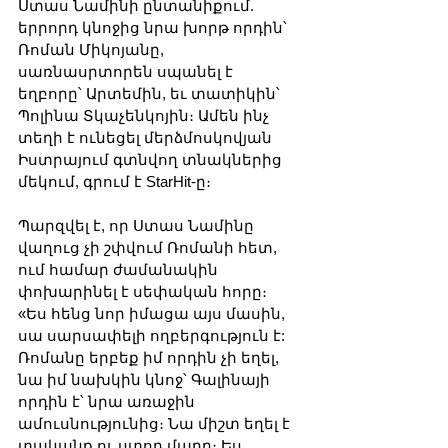
Ստաս Նամինի ընտանիքում. 
երրորդ կնոջից նրա խորթ որդին՝ 
Ռոման Միկոյանը, 
սառնասրտորեն սպանել է 
եղբորը՝ Արտեմին, եւ տատիկին՝ 
Պոլինա Տկաչենկոյին։ Ամեն ինչ 
տեղի է ունեցել մերձմոսկովյան 
Իստրայում գտնվող տնակներից 
մեկում, գրում է StarHit-ը։
Պարզվել է, որ Ստաս Նամինը 
վաղուց չի շփվում Ռոմանի հետ, 
ում համար ժամանակին 
փոխարինել է սեփական հորը։ 
«Ես հենց նոր իմացա այս մասին, 
սա սարսափելի ողբերգություն է: 
Ռոմանը երբեք իմ որդին չի եղել, 
նա իմ նախկին կնոջ՝ Գալինայի 
որդին է՝ նրա առաջին 
ամուսնությունից։ Նա միշտ եղել է 
տականք ու ստոր մարդ։ Ես 