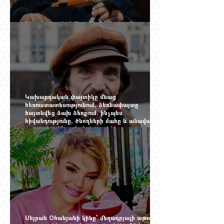
Ինչպես կործանվեց «Արմավիան». Yerevan
Online Mag.-ի մեծ ռեպորտաժը
Կախարդական փայտիկը մնաց
հեռուստատեսությունում, ձեռնափայտը
հայտնվեց ձախ ձեռքում. ինչպես
հիվանդությունը, ծնողների մահը և անավարտ
թատրոնը Հմայակ Հակոբյանին դուրս բերեցին
կադրից
Սեյրան Օհանյանի կինը՝ մեղադրյալի աթոռին.