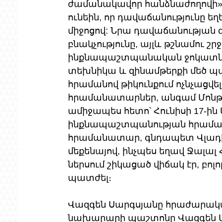
ժամանակավոր հանձնաժողովի» 
ունեին, որ դավաճանությունը ե
միջոցով: Նրա դավաճանության զո
բնակչությունը, այլև թշնամու 
ինքնապաշտպանական ջոկատները
տեխնիկա և զինամթերքի մեծ պա
հրամանով թիկունքում ոչնչացվե
հրամանատարներ, անգամ Մոնթե Մ
ամիջապես հետո՝ Հունիսի 17-ի
ինքնապաշտպանության հրաման
հրամանատար, գնդապետ Վլադի
մեքենայով, ինչպես եղավ Ջալալ
ներսում շիկացած վիճակ էր, բո
պատժել։ 
Վազգեն Սարգսյանը հրաժարակա
նախարարի պաշտոնը Վազգեն Մա