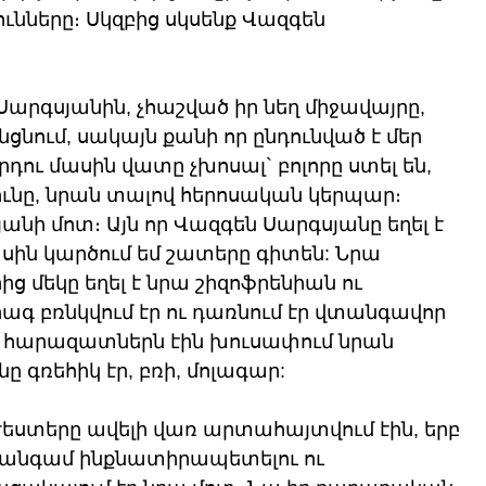
ւնները։ Սկզբից սկսենք Վազգեն 
Սարգսյանին, չհաշված իր նեղ միջավայրը, 
նցնում, սակայն քանի որ ընդունված է մեր 
դու մասին վատը չխոսալ` բոլորը ստել են, 
նը, նրան տալով հերոսական կերպար։ 
յանի մոտ։ Այն որ Վազգեն Սարգսյանը եղել է 
ասին կարծում եմ շատերը գիտեն: Նրա 
 մեկը եղել է նրա շիզոֆրենիան ու 
գ բռնկվում էր ու դառնում էր վտանգավոր 
հարազատներն էին խուսափում նրան 
 գռեհիկ էր, բռի, մոլագար: 
եստերը ավելի վառ արտահայտվում էին, երբ 
 անգամ ինքնատիրապետելու ու 