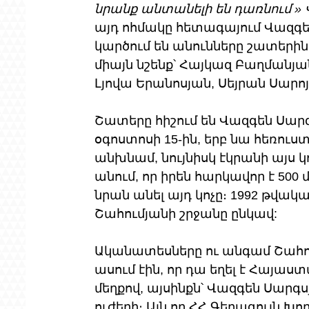
նրանք անտանելի են դառնում » 
այդ ոհմակը հետագայում Վազգեն
կարծում են անունները շատերին 
միայն նշենք՝ Հայկազ Բաղմանյան
Լյովա Երանոսյան, Սեյրան Սար
Շատերը հիշում են Վազգեն Սար
օգոստոսի 15-ին, երբ նա հեռուս
անխնամ, նույնիսկ էկրանի այս կ
անում, որ իրեն հարկավոր է 500
նրան անել այդ կոչը։ 1992 թվակա
Շահումյանի շրջանը ընկավ: 
Ականատեսները ու անգամ Շահ
ասում էին, որ դա եղել է Հայ
մեղքով, այսինքն՝ Վազգեն Սար
ուժերի։ Այն որ ՀՀ Գերագույն Խ