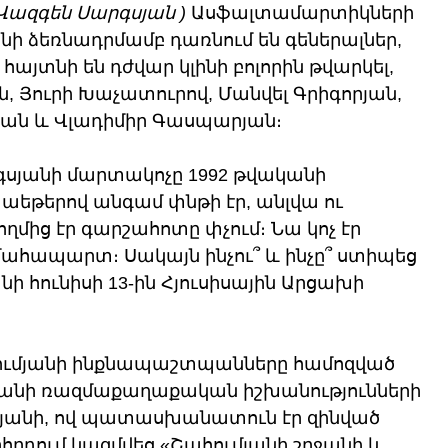
Վազգեն Սարգսյան )
 Ասֆալտամարտիկների 
ի ձեռնադրմամբ դառնում են գեներալներ, 
հայտնի են դժվար կլինի բոլորին թվարկել, 
, Յուրի Խաչատուրով, Մանվել Գրիգորյան, 
ոյան և Վլադիմիր Գասպարյան։
գսյանի մարտակոչը 1992 թվականի 
տաեթերով անգամ փնթի էր, անլվա ու 
ողմից էր գարշահոտը փչում։ Նա կոչ էր 
 մահապարտ։ Սակայն ինչու՞ և ինչը՞ ստիպեց 
նի հունիսի 13-ին Հյուսիսային Արցախի 
ումյանի ինքնապաշտպանները համոզված 
աստանի ռազմաքաղաքական իշխանությունների 
գսյանի, ով պատասխանատուն էր զինված 
որհրդում կազմվեց «Շահումյանի շրջանի և 