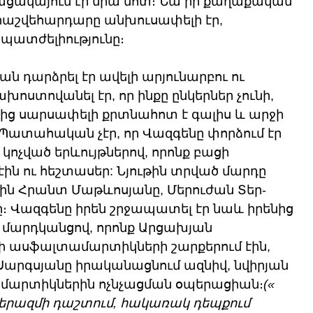
ացակայում էր նրա մոտ։ Նա իր քաղաքական 
 հաշվեհարդարը անխուսափելի էր, 
նպատժելիությունը։ 
ն դարձրել էր ավելի արյունարբու ու 
ոստովանել էր, որ ինքը ընկերներ չունի, 
րայից սարսափելի քրտնահոտ է գալիս և արջի 
։ Պատահական չէր, որ Վազգենը փորձում էր 
չված երևույթներով, որոնք բացի 
ին ու հեշտասեր: Նյութին տրված մարդը 
 էին Հրանտ Մաթևոսյանը, Մերուժան Տեր-
ը։ Վազգենը իրեն շրջապատել էր նաև իրենից 
մարդկանցով, որոնք Արցախյան 
ասֆալտամարտիկների շարքերում էին, 
 Սարգսյանը իրականացնում ազնիվ, նվիրյան 
արտիկներին ոչնչացման օպերացիան։
(« 
երազմի դաշտում, հակառակ դեպքում 