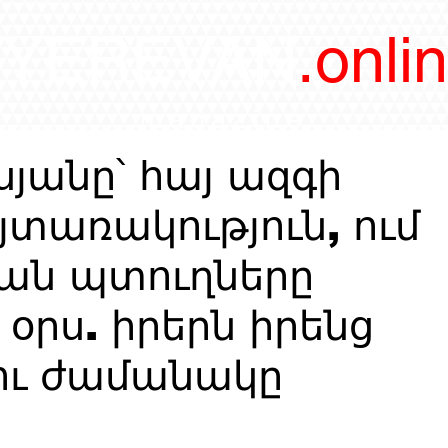
/YEREVAN
.onli
magazine
յանը՝ հայ ազգի
յտառակություն, ում
ան պտուղները
 օրս. իրերն իրենց
լու ժամանակը