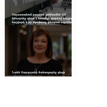
Հայաստանում բացված ամենամեծ ԱԲ
կենտրոնը գնում է հոսանք, վարձով տալիս
հաշվարկ և իր եկամուտը փնտրում օպտիկական
մալուխի մյուս ծայրում. ինչ է իրենից
ներկայացնում Firebird AI-ն
Նանե Սարգսյանի ճանապարհը դեպի
«Հայաստան-Սփյուռք» ամսագրի ամերիկյան
էջը