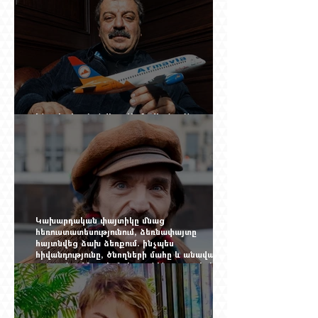
Ինչպես կործանվեց «Արմավիան». Yerevan
Online Mag.-ի մեծ ռեպորտաժը
Կախարդական փայտիկը մնաց
հեռուստատեսությունում, ձեռնափայտը
հայտնվեց ձախ ձեռքում. ինչպես
հիվանդությունը, ծնողների մահը և անավարտ
թատրոնը Հմայակ Հակոբյանին դուրս բերեցին
կադրից