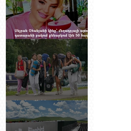
Սեյրան Օհանյանի կինը՝ մեղադրյալի աթոռին.
դատարանի բակում քննարկում էին 50 հազար
դոլարանոց «Հերմես» պայուսակը, դահլիճում՝
625 միլիոն 470 հազար դրամի երկու գործարք
Ինչու է ռուսների հոսքը Հայաստան կրկին
ակտիվացել