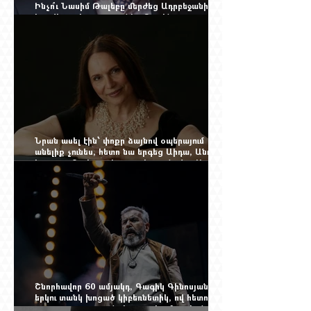
Ինչո՞ւ Նասիմ Թալեբը մերժեց Ադրբեջանի
հրավերքը և պաշտպանեց Ռուբեն
Վարդանյանին
Նրան ասել էին՝ փոքր ձայնով օպերայում
անելիք չունես, հետո նա երգեց Աիդա, Անուշ,
Իզոլդա, Տոսկա ու Կատյա Կաբանովա. Արաքս
Մանսուրյանը 80 տարեկան է
Շնորհավոր 60 ամյակդ, Գագիկ Գինոսյան,
երկու տանկ խոցած կիբեռնետիկ, ով հետո
գյուղ առ գյուղ գրանցեց տարեց մարդկանց