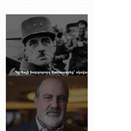
Դը Գոլի խորդուբորդ ճանապարհը՝ սկսված
մեղադրյալի աթոռից և մեկ սխալ գրված
տառից