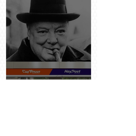
պարերը
Չերչիլն ու հայերը
Ինչո՞ւ պետական «Հայփոստը» չի
հրապարակում տնօրենի աշխատավարձի
բանաձևը, նախորդ տնօրենների թվերը կամ
աշխատանքի արդյունքով վարձատրությունը
փոխելու կանոնը