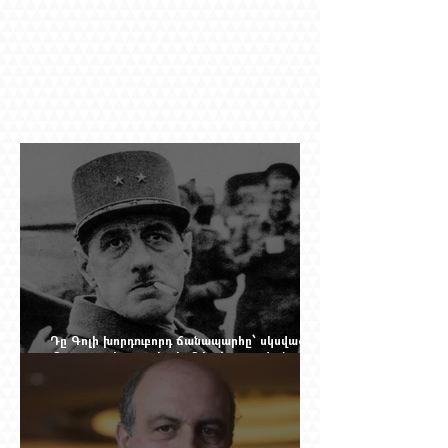
Դը Գոլի խորդուբորդ ճանապարհը՝ սկսված
մեղադրյալի աթոռից և մեկ սխալ գրված
տառից