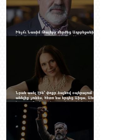
Ինչո՞ւ Նասիմ Թալեբը մերժեց Ադրբեջանի
հրավերքը և պաշտպանեց Ռուբեն
Վարդանյանին
Նրան ասել էին՝ փոքր ձայնով օպերայում
անելիք չունես, հետո նա երգեց Աիդա, Անուշ,
Իզոլդա, Տոսկա ու Կատյա Կաբանովա. Արաքս
Մանսուրյանը 80 տարեկան է