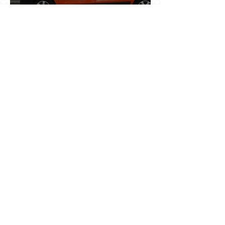
Ինչո՞ւ պետական «Հայփոստը» չի
հրապարակում տնօրենի աշխատավարձի
բանաձևը, նախորդ տնօրենների թվերը կամ
աշխատանքի արդյունքով վարձատրությունը
փոխելու կանոնը
Տասնյոթ ամիս առաջ ԵՊՀ-ում նրան անվանում
էին ֆակուլտետի հիմնասյուն, հիմա նրա
պայմանագիրը չեն երկարացնում, իսկ նույն
դահլիճում խոսած մարդիկ լուռ են. Գագիկ
Ղազինյանի պրոֆեսորական կարիերայի
տխուր ավարտը