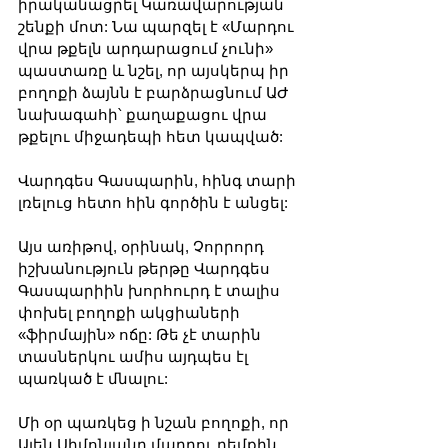
իրականացրել Կառավարության 
շենքի մոտ: Նա պարզել է «Մարդու 
վրա թքելն արդարացում չունի» 
պաստառը և նշել, որ այսկերպ իր 
բողոքի ձայնն է բարձրացնում ԱԺ 
նախագահի՝ քաղաքացու վրա 
թքելու միջադեպի հետ կապված:
Վարդգես Գասպարին, հինգ տարի 
լռելուց հետո հին գործին է անցել:
Այս առիթով, օրինակ, Չորրորդ 
իշխանություն թերթը Վարդգես 
Գասպարիին խորհուրդ է տալիս 
փոխել բողոքի ակցիաների 
«ֆիրմային» ոճը: Թե չէ տարին 
տասներկու ամիս այդպես էլ 
պառկած է մնալու:
Մի օր պառկեց ի նշան բողոքի, որ 
Ալեն Սիմոնյանը մարդու դեմքին 