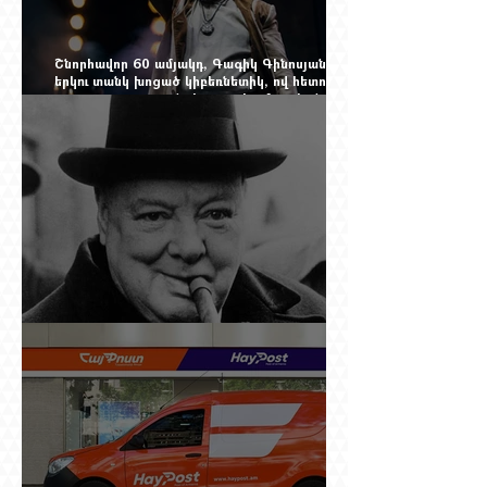
Շնորհավոր 60 ամյակդ, Գագիկ Գինոսյան,
երկու տանկ խոցած կիբեռնետիկ, ով հետո
գյուղ առ գյուղ գրանցեց տարեց մարդկանց
պարերը
Չերչիլն ու հայերը