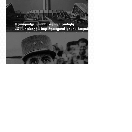
Աշտարակը պահել, օղակը քանդել.
«Զվարթնոցի» նոր ծրագրում կրկին հայտնվել է
տասնմեկ տարի առաջ մերժված լուծումը:
Yerevan Online Mag.-ի մեծ ռեպորտաժը
Դը Գոլի խորդուբորդ ճանապարհը՝ սկսված
մեղադրյալի աթոռից և մեկ սխալ գրված
տառից