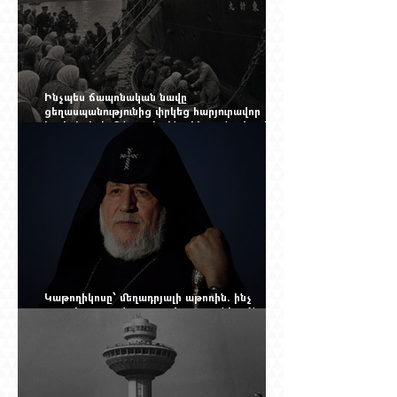
Ինչպես ճապոնական նավը
ցեղասպանությունից փրկեց հարյուրավոր
հայերի, իսկ մենք չգիտենք հերոս նավապետի
անունը՝ Սաձո Հիբիի
Կաթողիկոսը՝ մեղադրյալի աթոռին. ինչ
սպասել այսօրվա դատավարությունից: Yerevan
Online Mag.-ի մեծ ռեպորտաժը