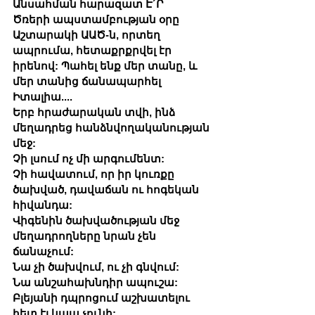
Անսահման հարազատ Է´Ր
Ծռերի ապստամբության օրը 
Աշտարակի ԱԱԾ-ն, որտեղ 
ապրումա, հետաքրքրվել էր 
իրենով: Պահել ենք մեր տանը, և 
մեր տանից ճանապարհել 
Իտալիա....
Երբ հրաժարական տվի, ինձ 
մեղադրեց հանձնվողականության 
մեջ:
Չի լսում ոչ մի արգումենտ:
Չի հավատում, որ իր կուռքը 
ծախված, դավաճան ու հոգեկան 
հիվանդա:
Վիգենին ծախվածության մեջ 
մեղադրողները նրան չեն 
ճանաչում:
Նա չի ծախվում, ու չի գնվում:
Նա անշահախնդիր ապուշա:
Բլեյանի դպրոցում աշխատելու 
հետ էլ կապ չունի: