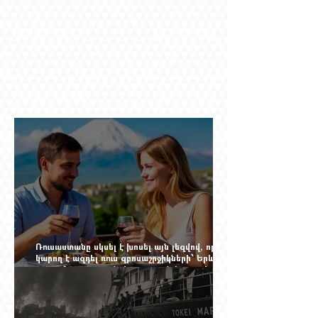
Ռուսաստանը սկսել է խոսել այն լեզվով, որը
կարող է ազդել ռուս զբոսաշրջիկների՝ Երևան
գալու մտադրության վրա. որքան կարող է
խորանալ հայ-ռուսական ճգնաժամը