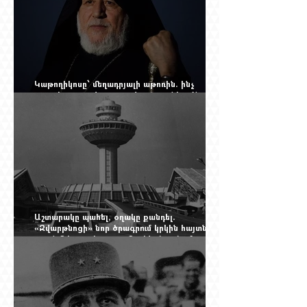
Կաթողիկոսը՝ մեղադրյալի աթոռին. ինչ
սպասել այսօրվա դատավարությունից: Yerevan
Online Mag.-ի մեծ ռեպորտաժը
Աշտարակը պահել, օղակը քանդել.
«Զվարթնոցի» նոր ծրագրում կրկին հայտնվել է
տասնմեկ տարի առաջ մերժված լուծումը:
Yerevan Online Mag.-ի մեծ ռեպորտաժը