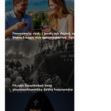
Ռուսաստանը սկսել է խոսել այն լեզվով, որը
կարող է ազդել ռուս զբոսաշրջիկների՝ Երևան
գալու մտադրության վրա. որքան կարող է
խորանալ հայ-ռուսական ճգնաժամը
Ինչպես ճապոնական նավը
ցեղասպանությունից փրկեց հարյուրավոր
հայերի, իսկ մենք չգիտենք հերոս նավապետի
անունը՝ Սաձո Հիբիի