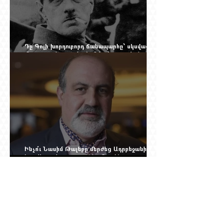
Դը Գոլի խորդուբորդ ճանապարհը՝ սկսված
մեղադրյալի աթոռից և մեկ սխալ գրված
տառից
Ինչո՞ւ Նասիմ Թալեբը մերժեց Ադրբեջանի
հրավերքը և պաշտպանեց Ռուբեն
Վարդանյանին