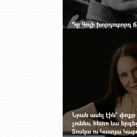
Դը Գոլի խորդուբորդ
մեղադրյալի աթոռից 
Նրան ասել էին՝ փոքր
չունես, հետո նա երգե
Տոսկա ու Կատյա Կաբ