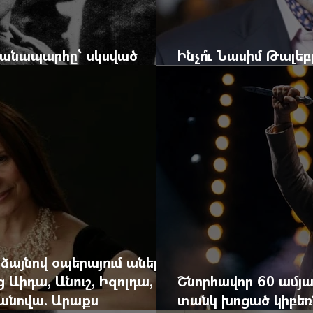
 ճանապարհը՝ սկսված
Ինչո՞ւ Նասիմ Թալե
և մեկ սխալ գրված տառից
հրավերքը և պաշտպ
 ձայնով օպերայում անելիք
ց Աիդա, Անուշ, Իզոլդա,
Շնորհավոր 60 ամյա
անովա. Արաքս
տանկ խոցած կիբեռն