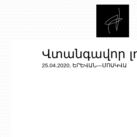
Վտանգավոր լռ
25.04.2020, ԵՐԵՎԱՆ—ՄՈՍԿՎԱ