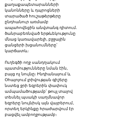
քաղաքապետարանների 
կանոնները և դպրոցների 
տարածած հուշաթերթերը 
ընդհանուր առմամբ 
ապահովեցին անվտանգ դիտում. 
ծանրաբեռնված երթևեկությունը 
մնաց կառավարելի, բջջային 
ցանցերի խցանումները՝ 
կարճատև։
Ուղեգծի ողջ սանդղակում 
պատմությունները նման էին, 
բայց ոչ նույնը։ Ինդիանայում և 
Օհայոյում լրիվության գիշերը 
նստեց ջրի եզրերին փափուկ 
ամպամածությամբ՝ թույլ տալով 
տեսնել պսակի սաղմնավոր 
եզրերը նույնիսկ այն վայրերում, 
որտեղ երկինքը հրաժարվում էր 
բացվել ամբողջությամբ։ 