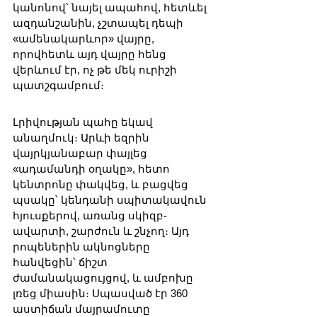
կանոնով՝ նայել ապահով, հետևել 
ազդանշանին, չշտապել դեպի 
«ամենակարևոր» վայրը, 
որովհետև այդ վայրը հենց 
վերևում էր, ոչ թե մեկ ուրիշի 
պատշգամբում։
Լրիվության պահը եկավ 
անաղմուկ։ Արևի եզրին 
վայրկյանաբար փայլեց 
«ադամանդի օղակը», հետո 
կենտրոնը փակվեց, և բացվեց 
պսակը՝ կենդանի սպիտակավուն 
հյուսքերով, առանց սկիզբ-
ավարտի, շարժուն և շնչող։ Այդ 
րոպեներին ակնոցները 
հանվեցին՝ ճիշտ 
ժամանակացույցով, և ամբոխը 
լռեց միասին։ Սպասված էր 360 
աստիճան մայրամուտը 