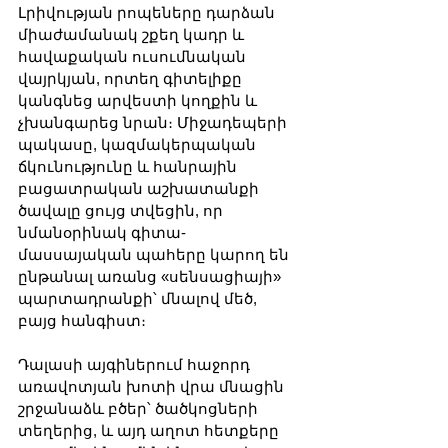
Լրիվության րոպեները դարձան 
միաժամանակ շքեղ կադր և 
հավաքական ուսումնական 
վայրկյան, որտեղ գիտելիքը 
կանգնեց արվեստի կողքին և 
չխանգարեց նրան։ Միջադեպերի 
պակասը, կազմակերպական 
ճկունությունը և հանրային 
բացատրական աշխատանքի 
ծավալը ցույց տվեցին, որ 
նմանօրինակ գիտա-
մասսայական պահերը կարող են 
ընթանալ առանց «սենսացիայի» 
պարտադրանքի՝ մնալով մեծ, 
բայց հանգիստ։
Դալասի այգիներում հաջորդ 
առավոտյան խոտի վրա մնացին 
շրջանաձև բծեր՝ ծածկոցների 
տեղերից, և այդ աղոտ հետքերը 