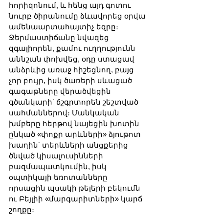
հորիզոնում, և հենց այդ գոտու 
նուրբ ծիրանումը ձևավորեց օրվա 
ամենաարտահայտիչ եզրը։ 
Ջերմաստիճանը նվազեց 
զգալիորեն, քամու ուղղությունն 
աննշան փոխվեց, օդը ստացավ 
անձրևից առաջ հիշեցնող, բայց 
չոր բույր, իսկ ծառերի սևացած 
գագաթները վերածվեցին 
գծանկարի՝ ճշգրտորեն շեշտված 
սահմաններով։ Մանկական 
խմբերը հերթով նայեցին խոտին 
ընկած «փոքր արևների» ձյութոտ 
խաղին՝ տերևների անցքերից 
ծնված կիսալուսինների 
բազմապատկումին, իսկ 
օպտիկայի եռոտանները 
որսացին պսակի թելերի բեկումն 
ու Բեյլիի «մարգարիտների» կարճ 
շողքը։