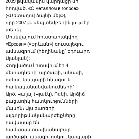
2009 թվականին կարդացի մի 
հոդված․ «С металлом в голосе» 
(«Մետաղով ձայնի մեջ»), 
որը 2007 թ․ սեպտեմբերին լույս էր 
տեսել
Մոսկվայում հրատարակվող 
«Ереван» («Երևան») ռուսալեզու 
ամսագրում (հեղինակը՝ Էդուարդ 
Այանյան): 
Հոդվածում խոսվում էր 4 
մետաղների՝ արծաթի, անագի, 
ոսկու, կապարի հնագույն 
հայկականանվանումների՝
Արծ, Կալայ (Կլաէկ), Ոսկի, Արճիճ 
բացառիկ հատկությունների 
մասին։ Այս բառերի 
ալգորիթմականարժեքները
հավասար են 
համապատասխանաբար 
արծաթի, անագի, ոսկու, կապարի 