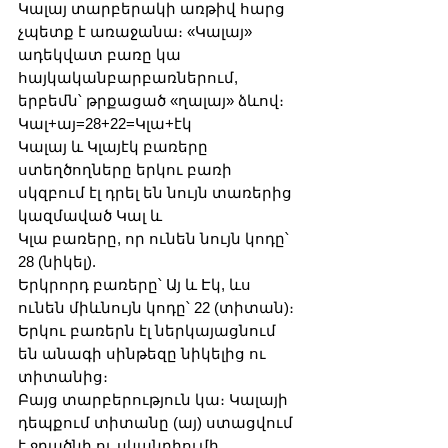
Կալայ տարբերակի առթիվ հարց 
չպետք է առաջանա։ «Կալայ» 
ադեկվատ բառը կա 
հայկականբարբառներում,
երբեմն՝ թրքացած «ղալայ» ձևով։
Կալ+այ=28+22=Կլա+էկ
Կալայ և Կլայէկ բառերը 
ստեղծողները երկու բառի 
սկզբում էլ դրել են նույն տառերից 
կազմաված Կալ և
Կլա բառերը, որ ունեն նույն կոդը՝ 
28 (նիկել).
Երկրորդ բառերը՝ Այ և Էկ, ևս 
ունեն միևնույն կոդը՝ 22 (տիտան)։
Երկու բառերն էլ ներկայացնում 
են անագի սինթեզը նիկելից ու 
տիտանից։
Բայց տարբերություն կա։ Կալայի 
դեպքում տիտանը (այ) ստացվում 
է ջրածնի ու սկանդիումի 