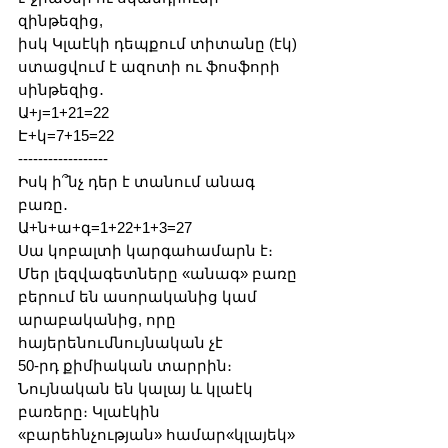
զինթեզից, 
իսկ Կլաէկի դեպքում տիտանը (էկ) 
ստացվում է ազոտի ու ֆոսֆորի 
սինթեզից․
Ա+յ=1+21=22
Է+կ=7+15=22
------------------
Իսկ ի՞նչ դեր է տանում անագ 
բառը․
Ա+ն+ա+գ=1+22+1+3=27 
Սա կոբալտի կարգահամարն է։
Մեր լեզվագետները «անագ» բառը 
բերում են ասորականից կամ 
արաբականից, որը 
հայերենումնույնական չէ
50-րդ քիմիական տարրին։ 
Նույնական են կալայ և կլաէկ 
բառերը։ Կլաէկին 
«բարեհնչության» համար«կլայեկ» 