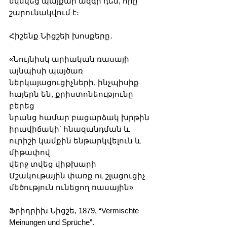
սկսվեց պայքար ազգի դեմ, որը 
շարունակվում է։
Հիշենք Նիցշեի խոսքերը․
«Նույնիսկ արիական ռասայի 
այնպիսի պայծառ 
ներկայացուցիչների, ինչպիսիք 
հայերն են, քրիստոնեությունը 
բերեց
նրանց համար բացարձակ խրթին 
իրավիճակի՝ հնազանդման և 
ուրիշի կամքին ենթարկվելուն և 
միթափով
վերջ տվեց վիթխարի 
Մշակութային փառք ու շլացուցիչ 
մեծություն ունեցող ռասային» 
Ֆրիդրիխ Նիցշե, 1879, “Vermischte 
Meinungen und Sprüche”.