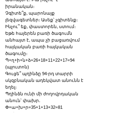
իրանական։
Չգիտե՞ք, պարոնայք 
լեզվագետներ։ Ասեք՝ չգիտենք։ 
Ինչու՞ եք, փաստորեն, ստում։
Եթե հայերեն բառի ծագումն 
անհայտ է, ապա չի բացառվում 
հայկական բառի հայկական 
ծագումը։
Պ+ղ+ի+ն+ձ=26+18+11+22+17=94 
(պլուտոն)
Գուցե՞ պղինձը 94-րդ տարրի 
սկզբնական ադեկվատ անունն է 
եղել։
Պղինձն ունի մի ժողովրդական 
անուն՝ փախր․
Փ+ա+խ+ր=35+1+13+32=81
Փախըր=89
Գուցե՞ դարերի ընթացքում մեր 
նախնիները խառնել են տարրերի 