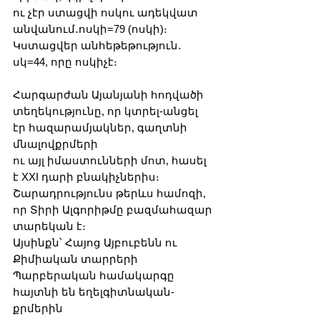
ու չէր ստացվի ոսկու ադեկվատ 
անվանում․ոսկի=79 (ոսկի)։ 
Կստացվեր անհեթեթություն․ 
սկ=44, որը ոսկիչէ։
Հարգարժան Այանյանի հոդվածի 
տեղեկությունը, որ կտրել-անցել 
էր հազարամյակներ, գաղտնի 
մնալովքրմերի
ու այլ իմաստունների մոտ, հասել 
է XXI դարի բնակիչներիս։
Շարադրությունս թերևս համոզի, 
որ Տիրի Ալգորիթմը բազմահազար 
տարեկան է։
Այսինքն՝ Հայոց Այբուբենն ու 
Քիմիական տարրերի 
Պարբերական համակարգը 
հայտնի են եղելգիտնական-
քրմերին