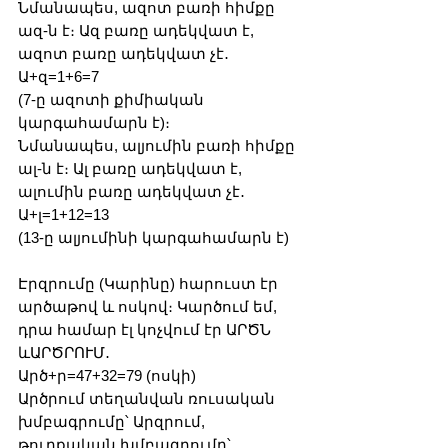
Նմանապես, ազոտ բառի հիմքը 
ազ-ն է։ Ազ բառը ադեկվատ է, 
ազոտ բառը ադեկվատ չէ․
Ա+զ=1+6=7 
(7-ը ազոտի քիմիական 
կարգահամարն է)։
Նմանապես, ալյումին բառի հիմքը 
ալ-ն է։ Ալ բառը ադեկվատ է, 
ալումին բառը ադեկվատ չէ․
Ա+լ=1+12=13 
(13-ը ալյումինի կարգահամարն է)
Էրզրումը (Կարինը) հարուստ էր 
արծաթով և ոսկով։ Կարծում եմ, 
դրա համար էլ կոչվում էր ԱՐԾՆ 
ևԱՐԾՐՈՒՄ․
Արծ+ր=47+32=79 (ոսկի)
Արծրում տեղանվան ռուսական 
խմբագրումը՝ Արզրում, 
թուրքական խմբագրումը՝ 