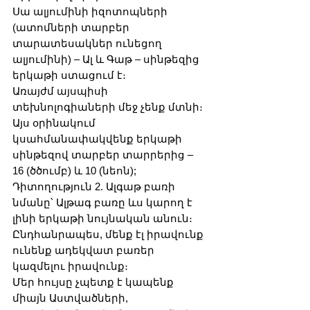
Սա ալյումինի իզոտոպների 
(ատոմների տարբեր 
տարատեսակներ ունեցող 
ալյումինի) – Ալ և Գաթ – սինթեզից 
երկաթի ստացում է։
Առայժմ այսպիսի 
տեխնոլոգիաների մեջ չենք մտնի։
Այս օրինակում 
կսահմանափակվենք երկաթի 
սինթեզով տարբեր տարրերից – 
16 (ծծումբ) և 10 (նեոն);
Դիտողություն 2. Ալգաթ բառի 
նմանը՝ Ալթագ բառը ևս կարող է 
լինի երկաթի նույնական անուն։
Ընդհանրապես, մենք էլ իրավունք 
ունենք ադեկվատ բառեր 
կազմելու իրավունք։
Մեր հույսը չպետք է կապենք 
միայն Աստվածների, 