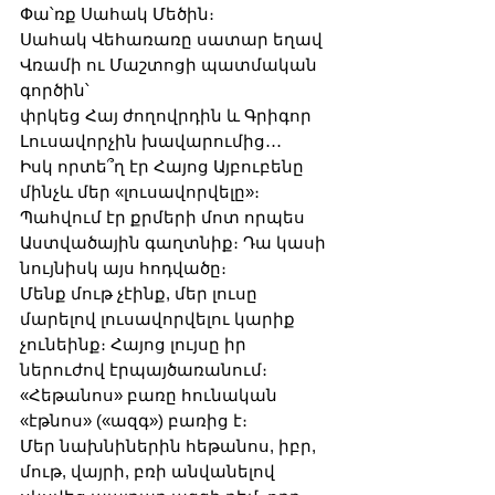
Փա՝ռք Սահակ Մեծին։
Սահակ Վեհառառը սատար եղավ 
Վռամի ու Մաշտոցի պատմական 
գործին՝
փրկեց Հայ ժողովրդին և Գրիգոր 
Լուսավորչին խավարումից․․․
Իսկ որտե՞ղ էր Հայոց Այբուբենը 
մինչև մեր «լուսավորվելը»։
Պահվում էր քրմերի մոտ որպես 
Աստվածային գաղտնիք։ Դա կասի 
նույնիսկ այս հոդվածը։
Մենք մութ չէինք, մեր լուսը 
մարելով լուսավորվելու կարիք 
չունեինք։ Հայոց լույսը իր 
ներուժով էրպայծառանում։
«Հեթանոս» բառը հունական 
«էթնոս» («ազգ») բառից է։
Մեր նախնիներին հեթանոս, իբր, 
մութ, վայրի, բռի անվանելով