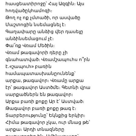
հասցեատիրոջը՝ Հայ Ազգին։ Այս 
հոդվածըկհամոզի։
Թող ոչ ոք չմտածի, որ ասվածը 
Մաշտոցին նսեմացնել է։ 
Գաղափարը անձից վեր դասելը 
անձինսեմացում չէ։
Փա՜ռք Վռամ Մեծին։
Վռամ թագավորի դերը չի 
գնահատված։ Վռամշապուհս ո՞րն 
է․«շապուհ» բառին 
համապատասխանըունենք՝
արքա, թագավոր։ Վռամը արքա 
էր՝ թագավոր Աստծմե։ Գետնի վրա 
սարքածներն են թագավոր։
Արքա բառի քոքը Ար է՝ Աստված։ 
Թագավոր բառի քոքը թագ է։ 
Տարբերությունը՝ Եկնքից երկիր։
Հիմա թագավոր չկա, ուր մնաց թե՝ 
արքա։ Արդի տնազները 