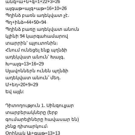
անգ=ա+ն+գ=1+22+3=26
ալգաթ=ալգ+աթ=16+10=26
Պղինձ բառն ադեկվատ չէ․
Պղ+ինձ=44+50=94
Պղինձ բառը ադեկվատ անուն 
կլինի 94 կարգահամարով 
տարրին՝ պլուտոնին։  
Հնում ունեցել ենք պղնձի 
ադեկվատ անուն՝ Խալգ․
Խ+ալգ=13+16=29
Սլավոններն ունեն պղնձի 
ադեկվատ անուն՝ մեդ․
Մ+եդ=20+9=29
Եվ այլն:
Դիտողություն 1․ Սինգուլյար 
տարբերակները (երբ 
գումարելիները հավասար են) 
չենք դիտարկում։
Օրինակ Ալ+գաթ=13+13