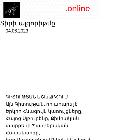
/YEREVAN
.online
magazine
Տիրի ալգորիթմը
04.06.2023
ԳԻՏՈՒԹՅԱՆ ԱՇԽԱՐՀՈՒՄ
Այն Գիտության, որ արարել է 
Երկրի Հնագույն կառույցները,
Հայոց Այբուբենը, Քիմիական 
տարրերի Պարբերական 
Համակարգը,
Երբ Մաշտոցն ու Մենդելեևը հյուլե 