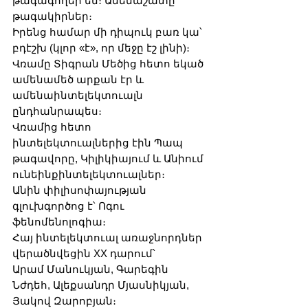
թագագողեր են։ Ամենաշատը՝ 
թագակիրներ։
Իրենց համար մի դիպուկ բառ կա՝ 
բդէշխ (կլոր «է», որ մեջը էշ լինի)։
Վռամը Տիգրան Մեծից հետո եկած 
ամենամեծ արքան էր և 
ամենաինտելեկտուալն 
ընդհանրապես։
Վռամից հետո 
ինտելեկտուալներից էին Պապ 
թագավորը, Կիլիկիայում և Անիում 
ունեինքինտելեկտուալներ։
Անին փիլիսոփայության 
գլուխգործոց է՝ Ոգու 
ֆենոմենոլոգիա։
Հայ ինտելեկտուալ առաջնորդներ 
վերածնվեցին XX դարում՝
Արամ Մանուկյան, Գարեգին 
Նժդեհ, Ալեքսանդր Մյասնիկյան, 
Յակով Զարոբյան։