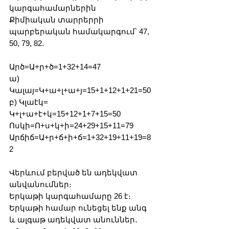
կարգահամարներին
Քիմիական տարրերրի 
պարբերական համակարգում՝ 47, 
50, 79, 82. 
Արծ=Ա+ր+ծ=1+32+14=47
ա) 
Կալայ=Կ+ա+լ+ա+յ=15+1+12+1+21=50
բ) Կլաէկ= 
Կ+լ+ա+է+կ=15+12+1+7+15=50
Ոսկի=Ո+ս+կ+ի=24+29+15+11=79
Արճիճ=Ա+ր+ճ+ի+ճ=1+32+19+11+19=8
2
Վերևում բերված են ադեկվատ 
անվանումներ։
Երկաթի կարգահամարը 26 է։
Երկաթի համար ունեցել ենք անգ 
և ալգաթ ադեկվատ անուններ․