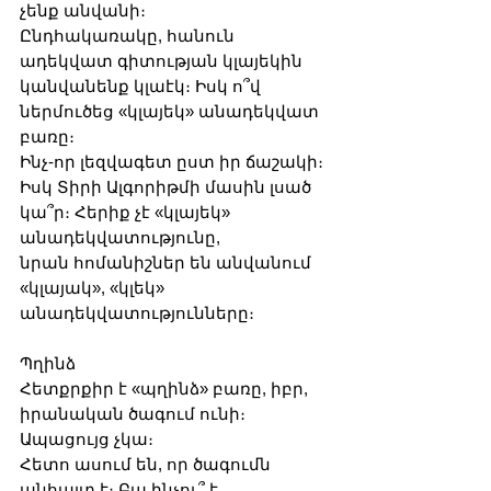
չենք անվանի։
Ընդհակառակը, հանուն 
ադեկվատ գիտության կլայեկին 
կանվանենք կլաէկ։ Իսկ ո՞վ 
ներմուծեց «կլայեկ» անադեկվատ 
բառը։
Ինչ-որ լեզվագետ ըստ իր ճաշակի։ 
Իսկ Տիրի Ալգորիթմի մասին լսած 
կա՞ր։ Հերիք չէ «կլայեկ» 
անադեկվատությունը, 
նրան հոմանիշներ են անվանում 
«կլայակ», «կլեկ» 
անադեկվատությունները։
Պղինձ
Հետքրքիր է «պղինձ» բառը, իբր, 
իրանական ծագում ունի։ 
Ապացույց չկա։
Հետո ասում են, որ ծագումն 
անհայտ է։ Բա ինչու՞ է 