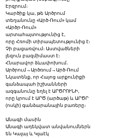
Էրզրում։
Կարծիք կա, թե Արծրում 
տեղանունը «Արծ-Ռում» կամ 
«Արծր-Ռում» 
արտահայտությունից է, 
որը Հռոմի տիրապետությունից է։
Չի բացառվում։ Աստվածների 
լեզուն բազմիմաստ է։
Հնարավոր ձևափոխում․
Արծրում→‎Արծռում‎→Արծ-Ռում
Նկատենք, որ Հայոց արքունիքի 
գանձապահ իշխանների 
ազգանունը եղել է ԱՐԾՐՈՒՆԻ, 
որը կրում է ԱՐԾ (արծաթ) և ԱՐԾՐ 
(ոսկի) գանձարանային բառերը։
Անագի մասին
Անագի ադեկվատ անվանումներն 
են Կալայ և Կլաէկ