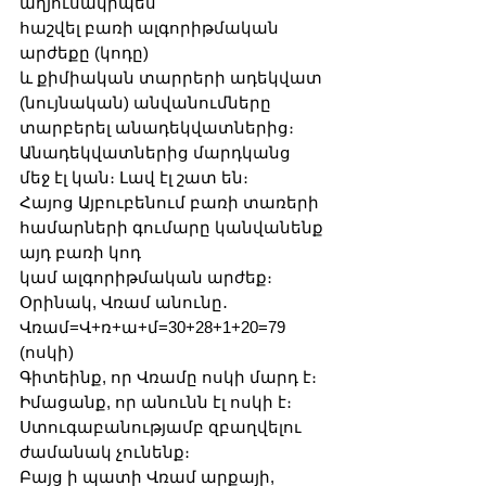
աղյուսակիպես
հաշվել բառի ալգորիթմական 
արժեքը (կոդը) 
և քիմիական տարրերի ադեկվատ 
(նույնական) անվանումները 
տարբերել անադեկվատներից։
Անադեկվատներից մարդկանց 
մեջ էլ կան։ Լավ էլ շատ են։
Հայոց Այբուբենում բառի տառերի 
համարների գումարը կանվանենք 
այդ բառի կոդ
կամ ալգորիթմական արժեք։
Օրինակ, Վռամ անունը․
Վռամ=Վ+ռ+ա+մ=30+28+1+20=79 
(ոսկի)      
Գիտեինք, որ Վռամը ոսկի մարդ է։ 
Իմացանք, որ անունն էլ ոսկի է։
Ստուգաբանությամբ զբաղվելու 
ժամանակ չունենք։
Բայց ի պատի Վռամ արքայի, 