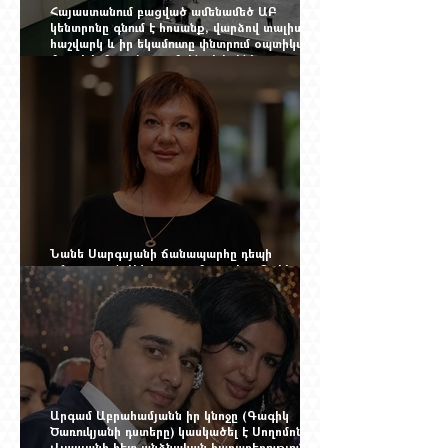
Հայաստանում բացված ամենամեծ ԱԲ
կենտրոնը գնում է հոսանք, վարձով տալիս
հաշվարկ և իր եկամուտը փնտրում օպտիկական
մալուխի մյուս ծայրում. ինչ է իրենից
ներկայացնում Firebird AI-ն
Նանե Սարգսյանի ճանապարհը դեպի
«Հայաստան-Սփյուռք» ամսագրի ամերիկյան
էջը
Արգամ Աբրահամյանն իր կնոջը (Գագիկ
Ծառուկյանի դստերը) կասկածել է Սողոմոն
Վլասյանի հետ անձնական հարաբերություններ