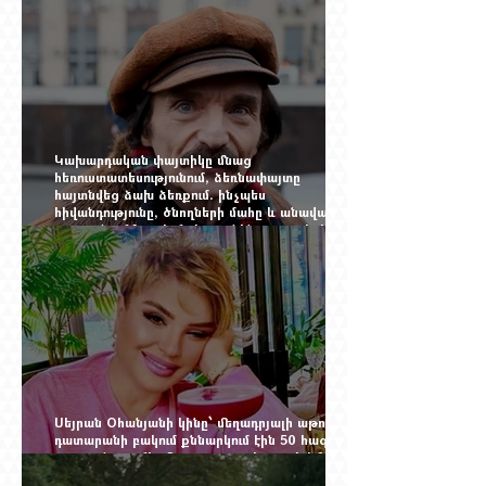
Ինչպես կործանվեց «Արմավիան». Yerevan
Online Mag.-ի մեծ ռեպորտաժը
Կախարդական փայտիկը մնաց
հեռուստատեսությունում, ձեռնափայտը
հայտնվեց ձախ ձեռքում. ինչպես
հիվանդությունը, ծնողների մահը և անավարտ
թատրոնը Հմայակ Հակոբյանին դուրս բերեցին
կադրից
Սեյրան Օհանյանի կինը՝ մեղադրյալի աթոռին.
դատարանի բակում քննարկում էին 50 հազար
դոլարանոց «Հերմես» պայուսակը, դահլիճում՝
625 միլիոն 470 հազար դրամի երկու գործարք