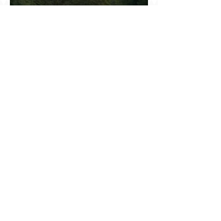
Ինչու է ռուսների հոսքը Հայաստան կրկին
ակտիվացել
Հայաստանում բացված ամենամեծ ԱԲ
կենտրոնը գնում է հոսանք, վարձով տալիս
հաշվարկ և իր եկամուտը փնտրում օպտիկական
մալուխի մյուս ծայրում. ինչ է իրենից
ներկայացնում Firebird AI-ն