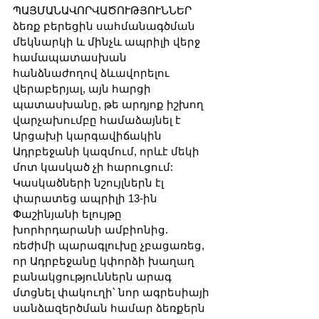
ՊԱՅՄԱՆԱՎՈՐՎԱԾՈՒԹՅՈՒՆՆԵՐ 
ձեռք բերեցին սահմանագծման 
մեկնարկի և մինչև ապրիլի վերջ 
համապատասխան 
հանձնաժողով ձևավորելու 
վերաբերյալ, այն հարցի 
պատասխանը, թե արդյոք իշխող 
վարչախումբը համաձայնել է 
Արցախի կարգավիճակին 
Ադրբեջանի կազմում, որևէ մեկի 
մոտ կասկած չի հարուցում: 
Կասկածների նշույլներն էլ 
փարատեց ապրիլի 13-ին 
Փաշինյանի ելույթը 
խորհրդարանի ամբիոնից. 
ռեժիմի պարագլուխը չբացառեց, 
որ Ադրբեջանը կփորձի խաղաղ 
բանակցություններն արագ 
մտցնել փակուղի՝ նոր ագրեսիայի 
սանձազերծման համար ձեռքերն 