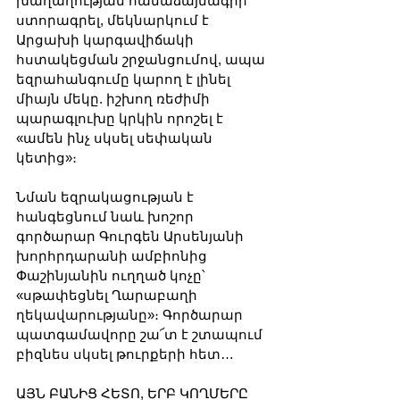
խաղաղության համաձայնագիր 
ստորագրել, մեկնարկում է 
Արցախի կարգավիճակի 
հստակեցման շրջանցումով, ապա 
եզրահանգումը կարող է լինել 
միայն մեկը. իշխող ռեժիմի 
պարագլուխը կրկին որոշել է 
«ամեն ինչ սկսել սեփական 
կետից»։ 
Նման եզրակացության է 
հանգեցնում նաև խոշոր 
գործարար Գուրգեն Արսենյանի 
խորհրդարանի ամբիոնից 
Փաշինյանին ուղղած կոչը՝ 
«սթափեցնել Ղարաբաղի 
ղեկավարությանը»։ Գործարար 
պատգամավորը շա՜տ է շտապում 
բիզնես սկսել թուրքերի հետ…
ԱՅՆ ԲԱՆԻՑ ՀԵՏՈ, ԵՐԲ ԿՈՂՄԵՐԸ 