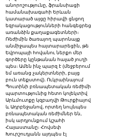
անորոշությունը, ֆրանսիացի 
համանախագահի Երևան 
կատարած այցը հիրավի ցնցող 
եզրակացությունների հանգեցրեց 
առանձին քաղաքագետների։ 
Ռեժիմին ծառայող պարոնայք 
անմիջապես հայտարարեցին, թե 
Եվրոպայի հովանու ներքո մեր 
գործերը կընթանան հալած յուղի 
պես։ Ամեն ինչ պարզ է (մեջբերում 
եմ առանց չակերտների, բայց 
բուն տեքստով). Ուկրաինայում 
Պուտինի բռնապետական ռեժիմի 
պարտությունից հետո կոլեկտիվ 
Արևմուտքը կզբաղվի Թուրքիայով 
և Ադրբեջանով, որտեղ նույնպես 
բռնապետական ռեժիմներ են, 
իսկ արդյունքում կշահի 
Հայաստանը։ Հովսեփ 
Խուրշուդյանն այդպես էլ 