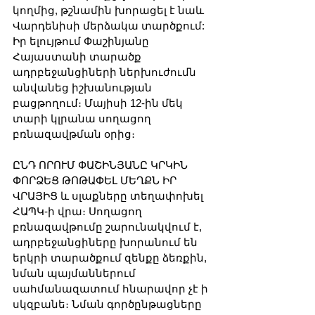
կողմից, թշնամին խորացել է նաև 
Վարդենիսի մերձակա տարծքում: 
Իր ելույթում Փաշինյանը 
Հայաստանի տարածք 
ադրբեջանցիների ներխուժումն 
անվանեց իշխանության 
բացթողում։ Մայիսի 12-ին մեկ 
տարի կլրանա սողացող 
բռնազավթման օրից։
ԸՆԴ ՈՐՈՒՄ ՓԱՇԻՆՅԱՆԸ ԿՐԿԻՆ 
ՓՈՐՁԵՑ ԹՈԹԱՓԵԼ ՄԵՂՔՆ ԻՐ 
ՎՐԱՅԻՑ և սլաքները տեղափոխել 
ՀԱՊԿ-ի վրա։ Սողացող 
բռնազավթումը շարունակվում է, 
ադրբեջանցիները խորանում են 
երկրի տարածքում զենքը ձեռքին, 
նման պայմաններում 
սահմանազատում հնարավոր չէ ի 
սկզբանե։ Նման գործընթացները 