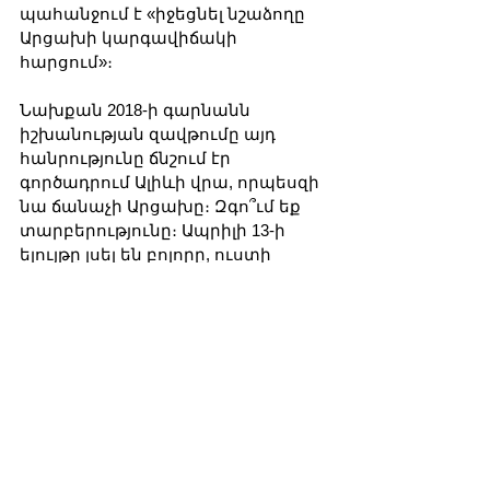
պահանջում է «իջեցնել նշաձողը 
Արցախի կարգավիճակի 
հարցում»։
Նախքան 2018-ի գարնանն 
իշխանության զավթումը այդ 
հանրությունը ճնշում էր 
գործադրում Ալիևի վրա, որպեսզի 
նա ճանաչի Արցախը։ Զգո՞ւմ եք 
տարբերությունը։ Ապրիլի 13-ի 
ելույթը լսել են բոլորը, ուստի 
սահմանափակվեմ ներկայացված 
հղումներով, քանզի դրանք էլ 
բավական են միանշանակ 
եզրահանգման համար. նման 
ելույթներից հետո հրաժարակա՛ն 
են տալիս։ Եթե ինքդ ես 
խոստովանում, որ ոչինչ չես 
կարող անել, ապա բարեհաճիր 
հեռանալ բանակցությունների 