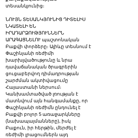
տեսանկյունից։
ՆՈՒՅՆ ՏԵՍԱՆԿՅՈՒՆԻՑ ԴԻՏԵԼԻՍ 
ՆԿԱՏԵԼԻ ԵՆ 
ԻՐԱԴԱՐՁՈՒԹՅՈՒՆՆԵՐՆ 
ԱՐԱԳԱՑՆԵԼՈՒ պաշտոնական 
Բաքվի փորձերը։ Ալիևը տեսնում է 
Փաշինյանի ռեժիմի 
խարխլվածությունը և նրա 
դավաճանական ծրագրերին 
ցուցաբերվող դիմադրության 
շարժման ակտիվացումը 
Հայաստանի ներսում։ 
Կանխամտածված լռության է 
մատնվում այն հանգամանքը, որ 
Փաշինյանի ռեժիմն ընդունել է 
Բաքվի բոլոր 5 առաջարկները 
(նախապայմանները), իսկ 
Բաքուն, իր հերթին, մերժել է 
ռեժիմի լրացումներն այդ 